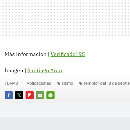
Más información |
Verificado19S
Imagen |
Santiago Arau
TEMAS
Aplicaciones
sismo
Temblor del 19 de septi
FACEBOOK
TWITTER
FLIPBOARD
E-
WHATSAPP
MAIL