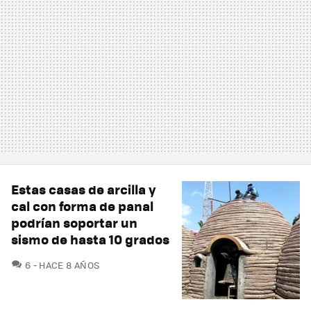
Estas casas de arcilla y
cal con forma de panal
podrían soportar un
sismo de hasta 10 grados
COMENTARIOS
6
HACE 8 AÑOS