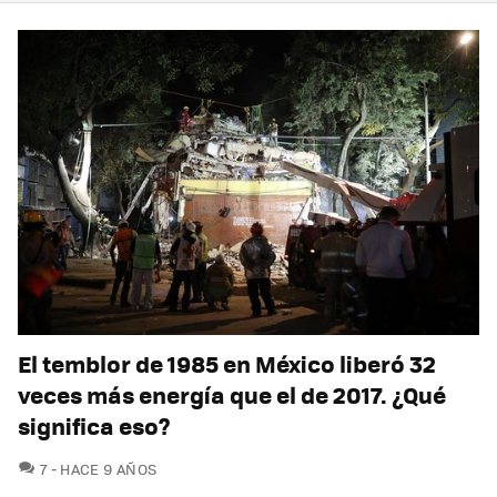
El temblor de 1985 en México liberó 32
veces más energía que el de 2017. ¿Qué
significa eso?
COMENTARIOS
7
HACE 9 AÑOS