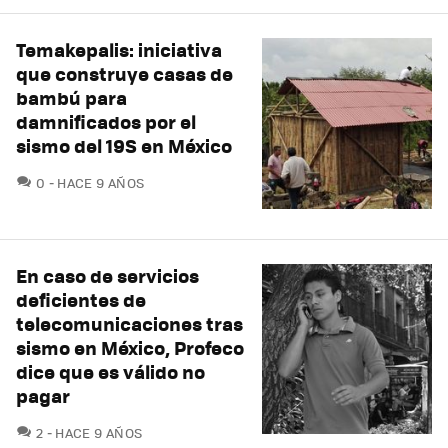
Temakepalis: iniciativa
que construye casas de
bambú para
damnificados por el
sismo del 19S en México
COMENTARIOS
0
HACE 9 AÑOS
En caso de servicios
deficientes de
telecomunicaciones tras
sismo en México, Profeco
dice que es válido no
pagar
COMENTARIOS
2
HACE 9 AÑOS