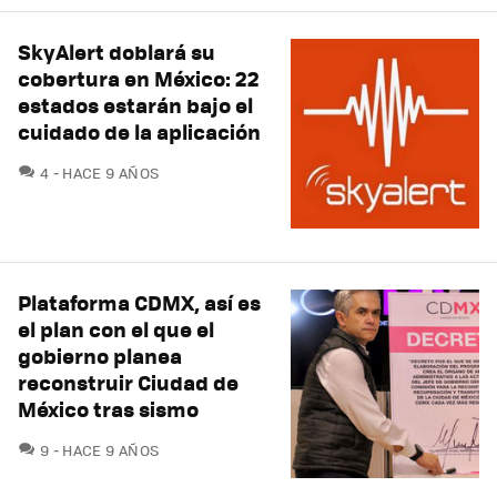
SkyAlert doblará su
cobertura en México: 22
estados estarán bajo el
cuidado de la aplicación
COMENTARIOS
4
HACE 9 AÑOS
Plataforma CDMX, así es
el plan con el que el
gobierno planea
reconstruir Ciudad de
México tras sismo
COMENTARIOS
9
HACE 9 AÑOS