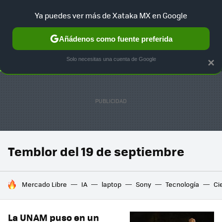
Ya puedes ver más de Xataka MX en Google
SELECCIÓN
GAMING
HOME
AUTO
TERRITORIO SAM
Añádenos como fuente preferida
Solo necesitas una cuenta de Google
×
Temblor del 19 de septiembre
HOY SE HABLA DE
Mercado Libre
IA
laptop
Sony
Tecnología
Ci
La UNAM puso en un