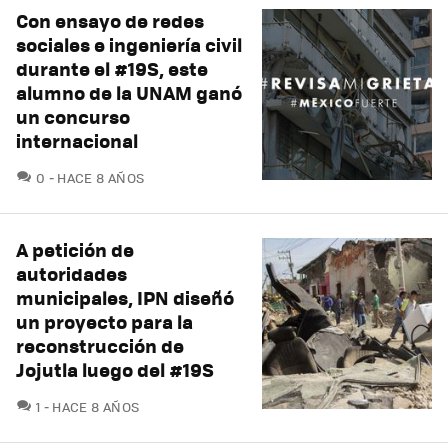
Con ensayo de redes
sociales e ingeniería civil
durante el #19S, este
alumno de la UNAM ganó
un concurso
internacional
COMENTARIOS
0
HACE 8 AÑOS
A petición de
autoridades
municipales, IPN diseñó
un proyecto para la
reconstrucción de
Jojutla luego del #19S
COMENTARIOS
1
HACE 8 AÑOS