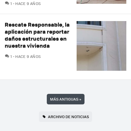
COMENTARIOS
1
HACE 9 AÑOS
Rescate Responsable, la
aplicación para reportar
daños estructurales en
nuestra vivienda
COMENTARIOS
1
HACE 9 AÑOS
MÁS ANTIGUAS
»
ARCHIVO DE NOTICIAS