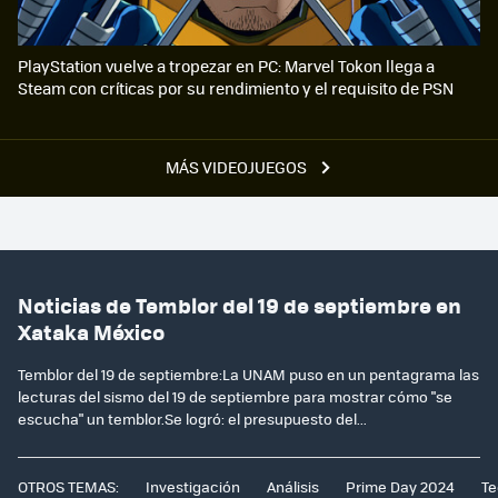
PlayStation vuelve a tropezar en PC: Marvel Tokon llega a
Steam con críticas por su rendimiento y el requisito de PSN
MÁS VIDEOJUEGOS
Noticias de Temblor del 19 de septiembre en
Xataka México
Temblor del 19 de septiembre:La UNAM puso en un pentagrama las
lecturas del sismo del 19 de septiembre para mostrar cómo "se
escucha" un temblor.Se logró: el presupuesto del...
OTROS TEMAS:
Investigación
Análisis
Prime Day 2024
Te