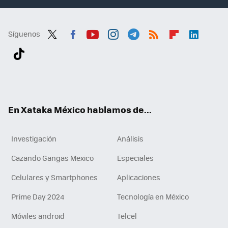
Síguenos
Twit
Fac
You
Inst
Tele
RSS
Flip
Link
ter
ebo
tub
agr
gra
boa
edI
Tikt
ok
e
am
m
rd
n
ok
En Xataka México hablamos de...
Investigación
Análisis
Cazando Gangas Mexico
Especiales
Celulares y Smartphones
Aplicaciones
Prime Day 2024
Tecnología en México
Móviles android
Telcel