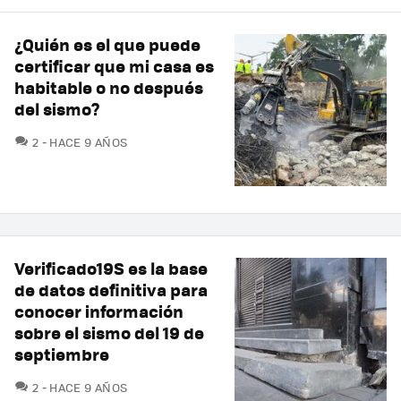
¿Quién es el que puede
certificar que mi casa es
habitable o no después
del sismo?
COMENTARIOS
2
HACE 9 AÑOS
Verificado19S es la base
de datos definitiva para
conocer información
sobre el sismo del 19 de
septiembre
COMENTARIOS
2
HACE 9 AÑOS