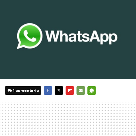
1 comentario
FACEBOOK
TWITTER
FLIPBOARD
E-
WHATSAPP
MAIL