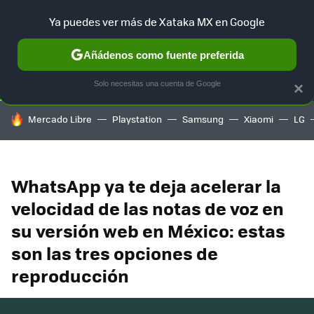
Ya puedes ver más de Xataka MX en Google
SELECCIÓN
GAMING
HOME
AUTO
TERRITORIO SAM
Añádenos como fuente preferida
Solo necesitas una cuenta de Google
×
HOY SE HABLA DE
Mercado Libre
Playstation
Samsung
Xiaomi
LG
WhatsApp ya te deja acelerar la
velocidad de las notas de voz en
su versión web en México: estas
son las tres opciones de
reproducción