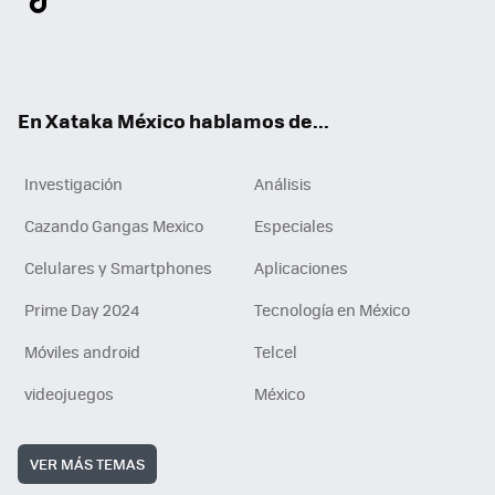
ter
ebo
tub
agr
gra
boa
edI
Tikt
ok
e
am
m
rd
n
ok
En Xataka México hablamos de...
Investigación
Análisis
Cazando Gangas Mexico
Especiales
Celulares y Smartphones
Aplicaciones
Prime Day 2024
Tecnología en México
Móviles android
Telcel
videojuegos
México
VER MÁS TEMAS