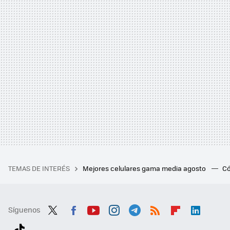
TEMAS DE INTERÉS
Mejores celulares gama media agosto
Có
Síguenos
Twit
Fac
You
Inst
Tele
RSS
Flip
Link