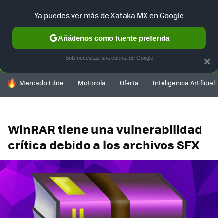
Ya puedes ver más de Xataka MX en Google
SELECCIÓN
GAMING
HOME
AUTO
TERRITORIO SAM
Añádenos como fuente preferida
Solo necesitas una cuenta de Google
×
HOY SE HABLA DE
Mercado Libre
Motorola
Oferta
Inteligencia Artificial
WinRAR tiene una vulnerabilidad
crítica debido a los archivos SFX