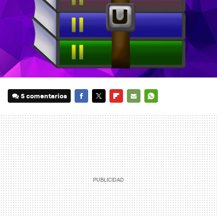
5 comentarios
FACEBOOK
TWITTER
FLIPBOARD
E-
WHATSAPP
MAIL