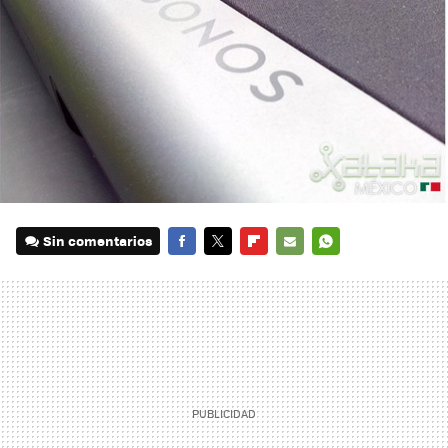
Sin comentarios
FACEBOOK
TWITTER
FLIPBOARD
E-
WHATSAPP
MAIL