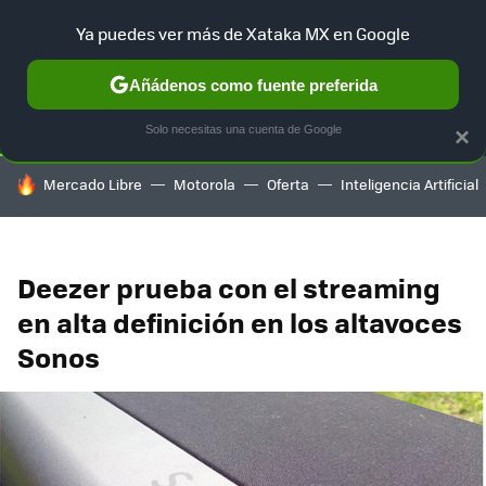
Ya puedes ver más de Xataka MX en Google
SELECCIÓN
GAMING
HOME
AUTO
TERRITORIO SAM
Añádenos como fuente preferida
Solo necesitas una cuenta de Google
×
HOY SE HABLA DE
Mercado Libre
Motorola
Oferta
Inteligencia Artificial
Deezer prueba con el streaming
en alta definición en los altavoces
Sonos