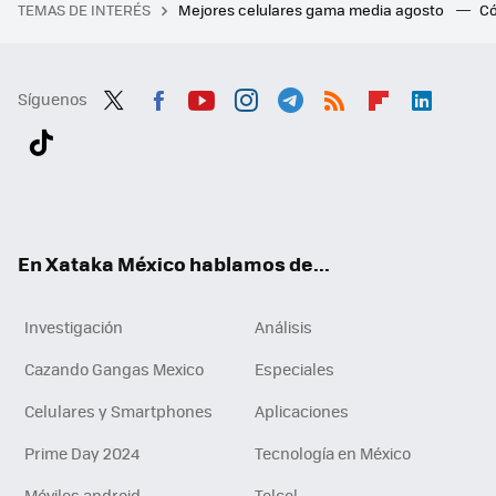
TEMAS DE INTERÉS
Mejores celulares gama media agosto
Có
Síguenos
Twit
Fac
You
Inst
Tele
RSS
Flip
Link
ter
ebo
tub
agr
gra
boa
edI
Tikt
ok
e
am
m
rd
n
ok
En Xataka México hablamos de...
Investigación
Análisis
Cazando Gangas Mexico
Especiales
Celulares y Smartphones
Aplicaciones
Prime Day 2024
Tecnología en México
Móviles android
Telcel