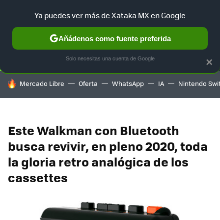
Ya puedes ver más de Xataka MX en Google
SELECCIÓN
GAMING
HOME
AUTO
TERRITORIO SAM
Añádenos como fuente preferida
Solo necesitas una cuenta de Google
×
HOY SE HABLA DE
Mercado Libre
Oferta
WhatsApp
IA
Nintendo Swi
Este Walkman con Bluetooth
busca revivir, en pleno 2020, toda
la gloria retro analógica de los
cassettes