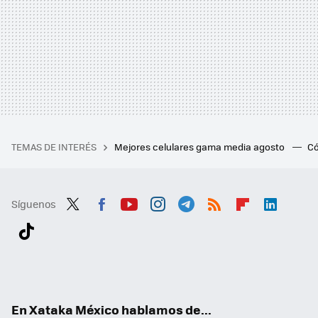
TEMAS DE INTERÉS
Mejores celulares gama media agosto
Có
Síguenos
Twit
Fac
You
Inst
Tele
RSS
Flip
Link
ter
ebo
tub
agr
gra
boa
edI
Tikt
ok
e
am
m
rd
n
ok
En Xataka México hablamos de...