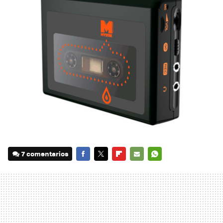
7 comentarios
FACEBOOK
TWITTER
FLIPBOARD
E-
WHATSAPP
MAIL