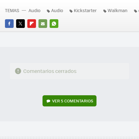
TEMAS
Audio
Audio
Kickstarter
Walkman
FACEBOOK
TWITTER
FLIPBOARD
E-
WHATSAPP
MAIL
Comentarios cerrados
VER
5 COMENTARIOS