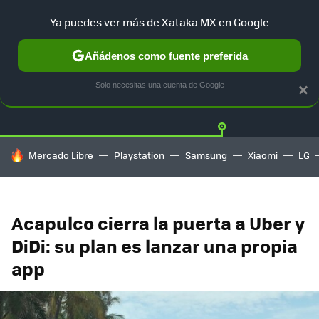
Ya puedes ver más de Xataka MX en Google
Añádenos como fuente preferida
Twitter
Fa
TESLA
UBER
AUTO ELECTRICO
Solo necesitas una cuenta de Google
×
HOY SE HABLA DE
Mercado Libre
Playstation
Samsung
Xiaomi
LG
Acapulco cierra la puerta a Uber y
DiDi: su plan es lanzar una propia
app