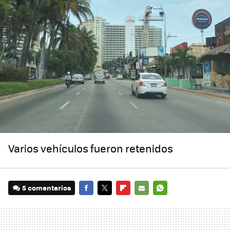
Varios vehículos fueron retenidos
5 comentarios
FACEBOOK
TWITTER
FLIPBOARD
E-
WHATSAPP
MAIL