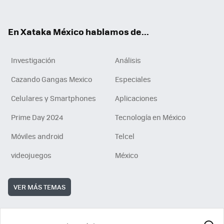
ok
e
am
m
rd
n
ok
En Xataka México hablamos de...
Investigación
Análisis
Cazando Gangas Mexico
Especiales
Celulares y Smartphones
Aplicaciones
Prime Day 2024
Tecnología en México
Móviles android
Telcel
videojuegos
México
VER MÁS TEMAS