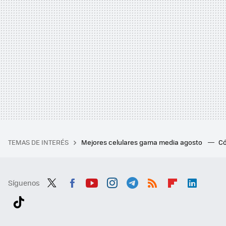
TEMAS DE INTERÉS
Mejores celulares gama media agosto
Có
Síguenos
Twit
Fac
You
Inst
Tele
RSS
Flip
Link
ter
ebo
tub
agr
gra
boa
edI
Tikt