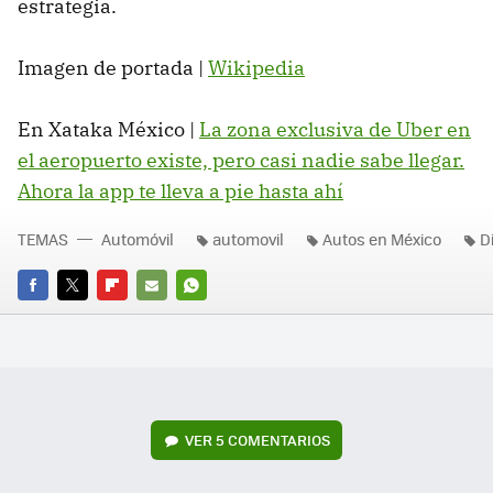
estrategia.
Imagen de portada |
Wikipedia
En Xataka México |
La zona exclusiva de Uber en
el aeropuerto existe, pero casi nadie sabe llegar.
Ahora la app te lleva a pie hasta ahí
TEMAS
Automóvil
automovil
Autos en México
D
FACEBOOK
TWITTER
FLIPBOARD
E-
WHATSAPP
MAIL
VER
5 COMENTARIOS