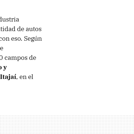
dustria
tidad de autos
 con eso. Según
ue
20 campos de
o y
Itajaí
, en el