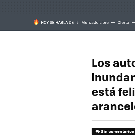
HOY SE HABLA DE
Mercado Libre
Oferta
Los aut
inundan
está fel
arancel
Sin comentarios