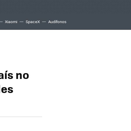
Xiaomi
SpaceX
Audífonos
aís no
les