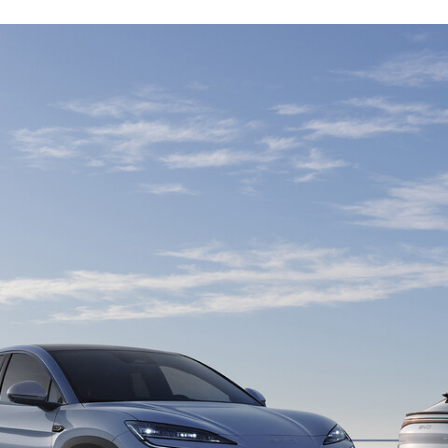
FACEBOOK
TWITTER
FLIPBOARD
E-
MAIL