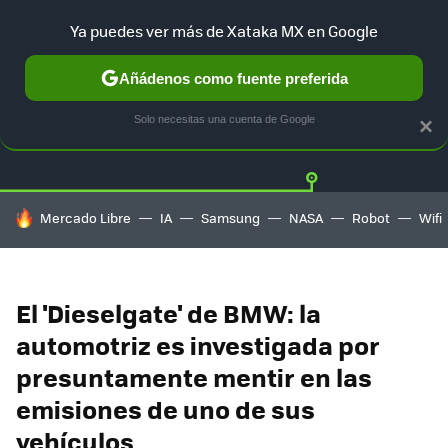
Ya puedes ver más de Xataka MX en Google
Añádenos como fuente preferida
Twitter
Fa
TESLA
UBER
AUTO ELECTRICO
Solo necesitas una cuenta de Google
×
HOY SE HABLA DE
Mercado Libre
IA
Samsung
NASA
Robot
Wifi
El 'Dieselgate' de BMW: la
automotriz es investigada por
presuntamente mentir en las
emisiones de uno de sus
vehículos