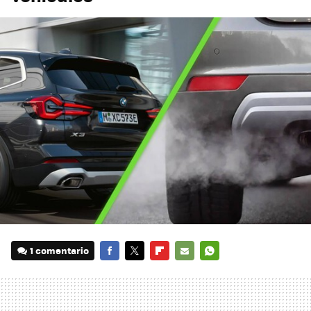
1 comentario
FACEBOOK
TWITTER
FLIPBOARD
E-
WHATSAPP
MAIL