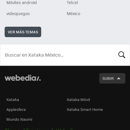
Móviles android
Telcel
videojuegos
México
VER MÁS TEMAS
BUSCA
SUBIR
Xataka
Xataka Móvil
Applesfera
Xataka Smart Home
Mundo Xiaomi