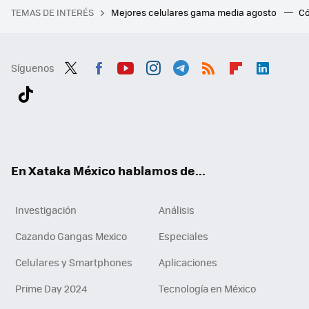
TEMAS DE INTERÉS
Mejores celulares gama media agosto
Có
Síguenos
Twit
Fac
You
Inst
Tele
RSS
Flip
Link
ter
ebo
tub
agr
gra
boa
edI
Tikt
ok
e
am
m
rd
n
ok
En Xataka México hablamos de...
Investigación
Análisis
Cazando Gangas Mexico
Especiales
Celulares y Smartphones
Aplicaciones
Prime Day 2024
Tecnología en México