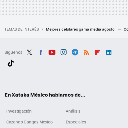
TEMAS DE INTERÉS
Mejores celulares gama media agosto
Có
Síguenos
Twit
Fac
You
Inst
Tele
RSS
Flip
Link
ter
ebo
tub
agr
gra
boa
edI
Tikt
ok
e
am
m
rd
n
ok
En Xataka México hablamos de...
Investigación
Análisis
Cazando Gangas Mexico
Especiales