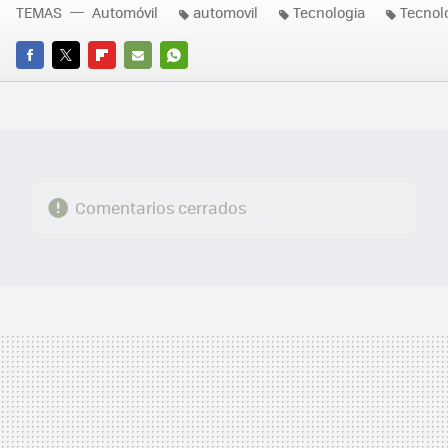
TEMAS
Automóvil
automovil
Tecnologia
Tecnol
FACEBOOK
TWITTER
FLIPBOARD
E-
WHATSAPP
MAIL
Comentarios cerrados