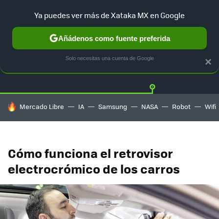
Ya puedes ver más de Xataka MX en Google
Añádenos como fuente preferida
Twitter
Fa
TESLA
UBER
AUTO ELECTRICO
Solo necesitas una cuenta de Google
×
HOY SE HABLA DE
Mercado Libre
IA
Samsung
NASA
Robot
Wifi
Cómo funciona el retrovisor
electrocrómico de los carros