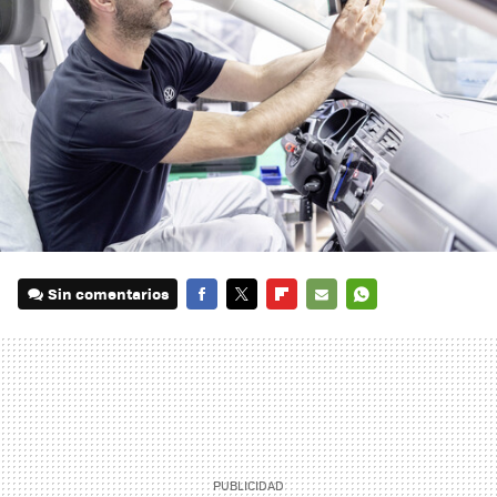
Sin comentarios
FACEBOOK
TWITTER
FLIPBOARD
E-
WHATSAPP
MAIL