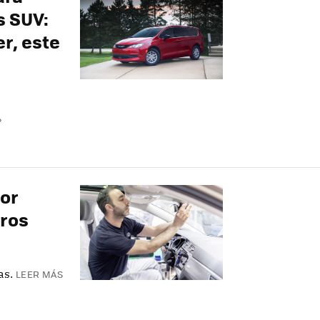
s SUV:
r, este
»
sor
rros
as.
LEER MÁS