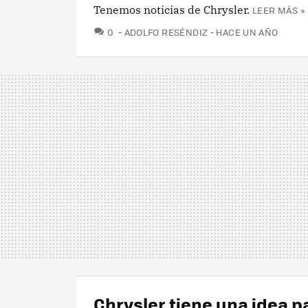
Tenemos noticias de Chrysler.
LEER MÁS »
COMENTARIOS
0
ADOLFO RESÉNDIZ
HACE UN AÑO
Chrysler tiene una idea p