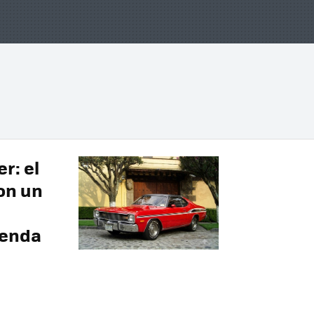
r: el
on un
yenda