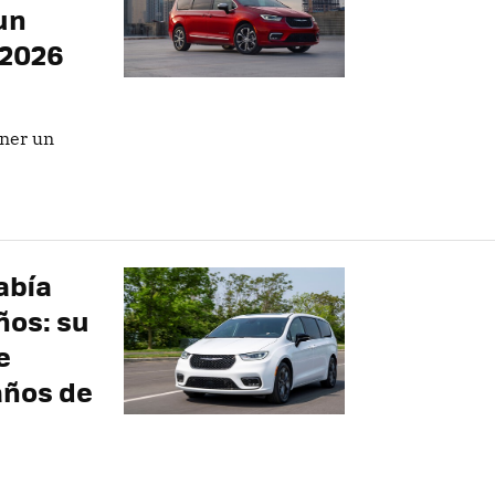
un
 2026
ener un
abía
ños: su
e
años de