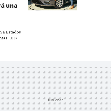
rá una
n a Estados
ntas.
LEER