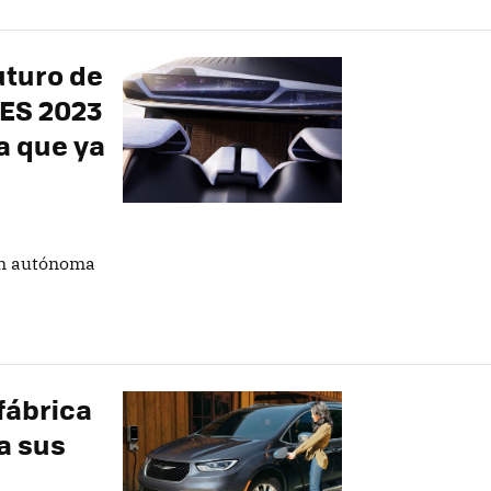
uturo de
CES 2023
a que ya
ón autónoma
fábrica
a sus