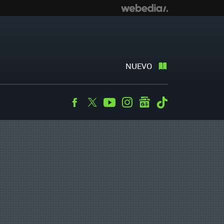
NUEVO
Facebook
Twitter
Youtube
Instagram
googlenews
Tiktok