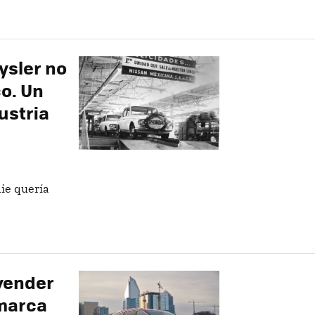
ysler no
o. Un
dustria
ie quería
 vender
 marca