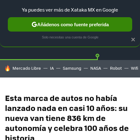
Ya puedes ver más de Xataka MX en Google
Añádenos como fuente preferida
Twitter
Fa
TESLA
UBER
AUTO ELECTRICO
Solo necesitas una cuenta de Google
×
HOY SE HABLA DE
Mercado Libre
IA
Samsung
NASA
Robot
Wifi
Esta marca de autos no había
lanzado nada en casi 10 años: su
nueva van tiene 836 km de
autonomía y celebra 100 años de
historia