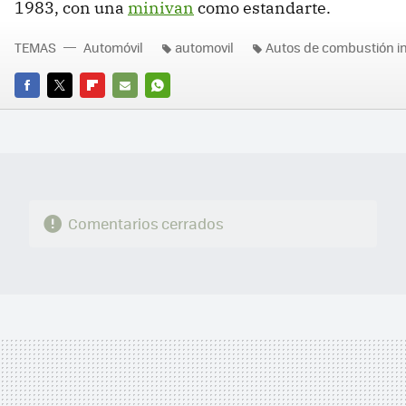
1983, con una
minivan
como estandarte.
TEMAS
Automóvil
automovil
Autos de combustión i
FACEBOOK
TWITTER
FLIPBOARD
E-
WHATSAPP
MAIL
Comentarios cerrados