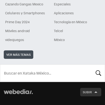
Cazando Gangas Mexico
Especiales
Celulares y Smartphones
Aplicaciones
Prime Day 2024
Tecnología en México
Móviles android
Telcel
videojuegos
México
VER MÁS TEMAS
BUSCA
SUBIR