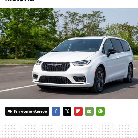
Sin comentarios
FACEBOOK
TWITTER
FLIPBOARD
E-
WHATSAPP
MAIL