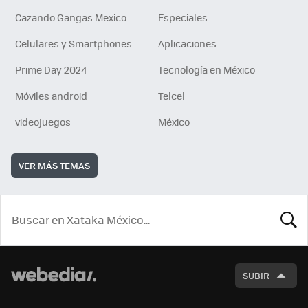
Cazando Gangas Mexico
Especiales
Celulares y Smartphones
Aplicaciones
Prime Day 2024
Tecnología en México
Móviles android
Telcel
videojuegos
México
VER MÁS TEMAS
BUSCA
SUBIR