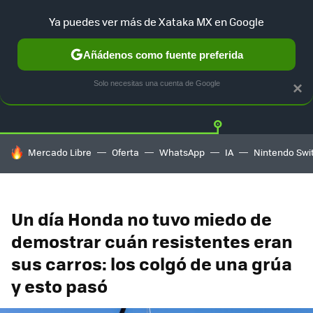
Ya puedes ver más de Xataka MX en Google
Añádenos como fuente preferida
Twitter
Fa
TESLA
UBER
AUTO ELECTRICO
Solo necesitas una cuenta de Google
×
HOY SE HABLA DE
Mercado Libre
Oferta
WhatsApp
IA
Nintendo Swi
Un día Honda no tuvo miedo de
demostrar cuán resistentes eran
sus carros: los colgó de una grúa
y esto pasó