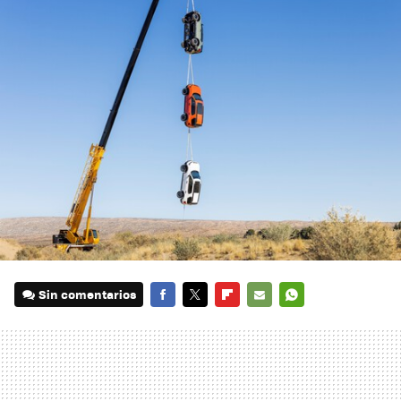
Sin comentarios
FACEBOOK
TWITTER
FLIPBOARD
E-
WHATSAPP
MAIL