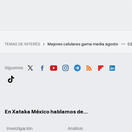
TEMAS DE INTERÉS
Mejores celulares gama media agosto
Có
Síguenos
Twit
Fac
You
Inst
Tele
RSS
Flip
Link
ter
ebo
tub
agr
gra
boa
edI
Tikt
ok
e
am
m
rd
n
ok
En Xataka México hablamos de...
Investigación
Análisis