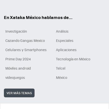
ok
e
am
m
rd
n
ok
En Xataka México hablamos de...
Investigación
Análisis
Cazando Gangas Mexico
Especiales
Celulares y Smartphones
Aplicaciones
Prime Day 2024
Tecnología en México
Móviles android
Telcel
videojuegos
México
VER MÁS TEMAS