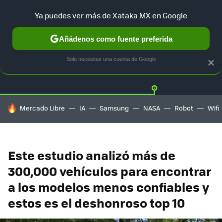
Ya puedes ver más de Xataka MX en Google
Añádenos como fuente preferida
Twitter
Fa
TESLA
UBER
AUTO ELECTRICO
Solo necesitas una cuenta de Google
×
HOY SE HABLA DE
Mercado Libre
IA
Samsung
NASA
Robot
Wifi
Este estudio analizó más de
300,000 vehículos para encontrar
a los modelos menos confiables y
estos es el deshonroso top 10