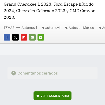
Grand Cherokee L 2023, Ford Escape híbrido
2024, Chevrolet Colorado 2023 y GMC Canyon
2023.
TEMAS
Automóvil
automovil
Autos en México
A
FACEBOOK
TWITTER
FLIPBOARD
E-
WHATSAPP
MAIL
Comentarios cerrados
VER
1 COMENTARIO