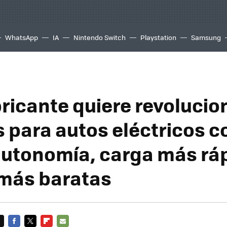
WhatsApp
IA
Nintendo Switch
Playstation
Samsung
bricante quiere revolucio
s para autos eléctricos c
utonomía, carga más ráp
más baratas