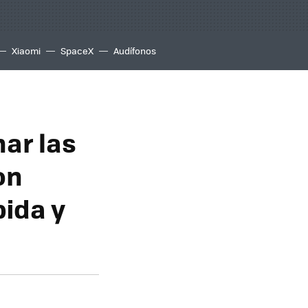
Xiaomi
SpaceX
Audífonos
nar las
on
ida y