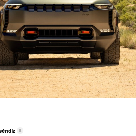
séndiz