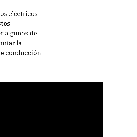
os eléctricos
stos
er algunos de
mitar la
 de conducción