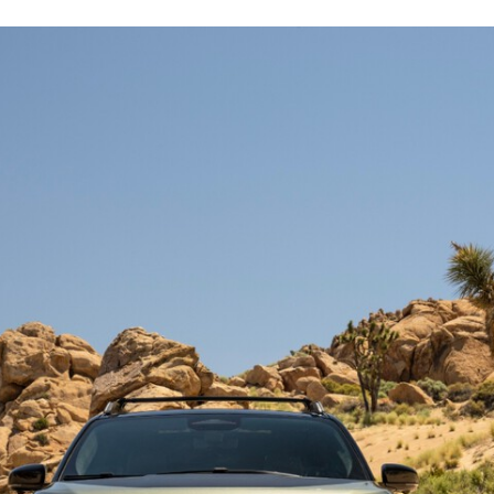
FACEBOOK
TWITTER
FLIPBOARD
E-
MAIL