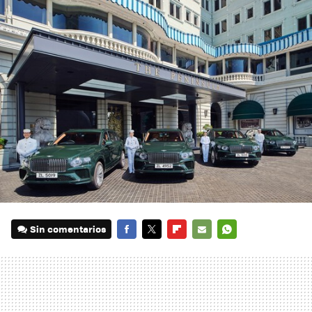
Sin comentarios
FACEBOOK
TWITTER
FLIPBOARD
E-
WHATSAPP
MAIL