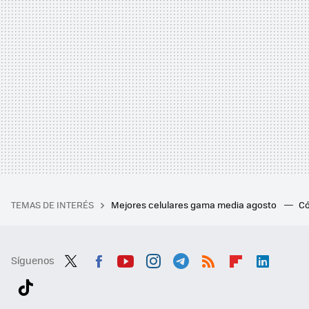
TEMAS DE INTERÉS
Mejores celulares gama media agosto
Có
Síguenos
Twit
Fac
You
Inst
Tele
RSS
Flip
Link
ter
ebo
tub
agr
gra
boa
edI
Tikt