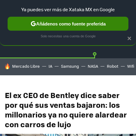
Ya puedes ver más de Xataka MX en Google
Añádenos como fuente preferida
Twitter
Fa
TESLA
UBER
AUTO ELECTRICO
Solo necesitas una cuenta de Google
×
HOY SE HABLA DE
Mercado Libre
IA
Samsung
NASA
Robot
Wifi
El ex CEO de Bentley dice saber
por qué sus ventas bajaron: los
millonarios ya no quiere alardear
con carros de lujo