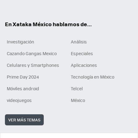
ok
e
am
m
rd
n
ok
En Xataka México hablamos de...
Investigación
Análisis
Cazando Gangas Mexico
Especiales
Celulares y Smartphones
Aplicaciones
Prime Day 2024
Tecnología en México
Móviles android
Telcel
videojuegos
México
VER MÁS TEMAS