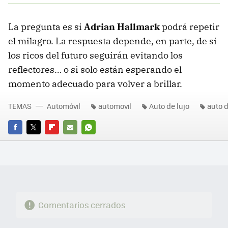
La pregunta es si
Adrian Hallmark
podrá repetir
el milagro. La respuesta depende, en parte, de si
los ricos del futuro seguirán evitando los
reflectores… o si solo están esperando el
momento adecuado para volver a brillar.
TEMAS
Automóvil
automovil
Auto de lujo
auto 
FACEBOOK
TWITTER
FLIPBOARD
E-
WHATSAPP
MAIL
Comentarios cerrados