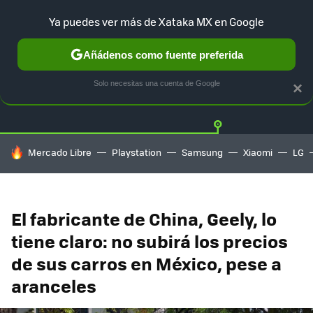
Ya puedes ver más de Xataka MX en Google
Añádenos como fuente preferida
Twitter
Fa
TESLA
UBER
AUTO ELECTRICO
Solo necesitas una cuenta de Google
×
HOY SE HABLA DE
Mercado Libre
Playstation
Samsung
Xiaomi
LG
El fabricante de China, Geely, lo
tiene claro: no subirá los precios
de sus carros en México, pese a
aranceles