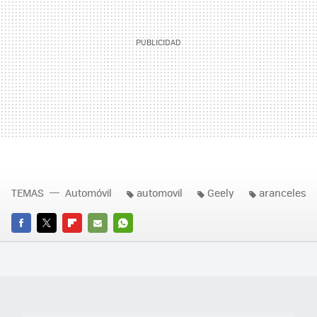
TEMAS
Automóvil
automovil
Geely
aranceles
FACEBOOK
TWITTER
FLIPBOARD
E-
WHATSAPP
MAIL