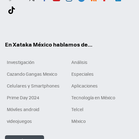
Twit
Fac
You
Inst
Tele
RSS
Flip
Link
ter
ebo
tub
agr
gra
boa
edI
Tikt
ok
e
am
m
rd
n
ok
En Xataka México hablamos de...
Investigación
Análisis
Cazando Gangas Mexico
Especiales
Celulares y Smartphones
Aplicaciones
Prime Day 2024
Tecnología en México
Móviles android
Telcel
videojuegos
México