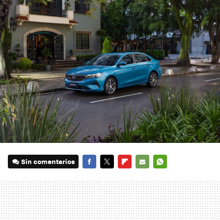
Sin comentarios
FACEBOOK
TWITTER
FLIPBOARD
E-
WHATSAPP
MAIL