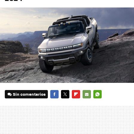
Sin comentarios
FACEBOOK
TWITTER
FLIPBOARD
E-
WHATSAPP
MAIL