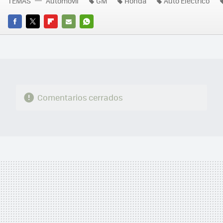
TEMAS
Automóvil
GM
Honda
Auto Eléctrico
FACEBOOK
TWITTER
FLIPBOARD
E-
WHATSAPP
MAIL
Comentarios cerrados