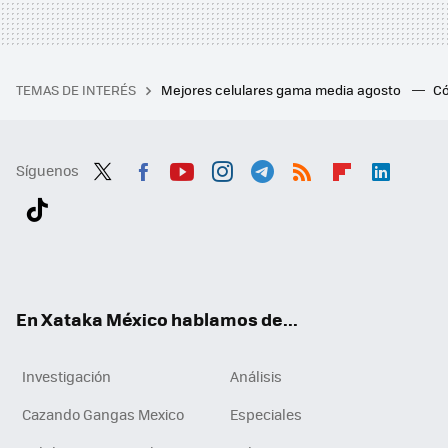
TEMAS DE INTERÉS
Mejores celulares gama media agosto
Có
Síguenos
Twit
Fac
You
Inst
Tele
RSS
Flip
Link
ter
ebo
tub
agr
gra
boa
edI
Tikt
ok
e
am
m
rd
n
ok
En Xataka México hablamos de...
Investigación
Análisis
Cazando Gangas Mexico
Especiales