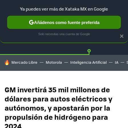
Ya puedes ver más de Xataka MX en Google
Añádenos como fuente preferida
Twitter
Fa
TESLA
UBER
AUTO ELECTRICO
Solo necesitas una cuenta de Google
×
HOY SE HABLA DE
Mercado Libre
Motorola
Inteligencia Artificial
IA
GM invertirá 35 mil millones de
dólares para autos eléctricos y
autónomos, y apostarán por la
propulsión de hidrógeno para
2024