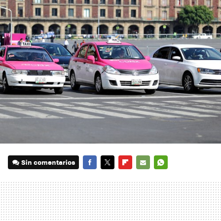
Sin comentarios
FACEBOOK
TWITTER
FLIPBOARD
E-
WHATSAPP
MAIL