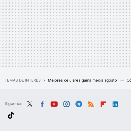
TEMAS DE INTERÉS
Mejores celulares gama media agosto
Có
Síguenos
Twit
Fac
You
Inst
Tele
RSS
Flip
Link
ter
ebo
tub
agr
gra
boa
edIn
Tikt