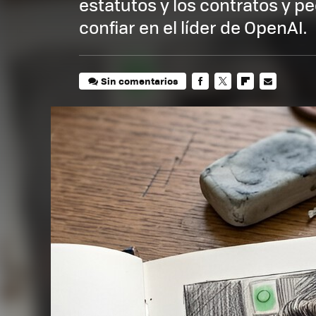
estatutos y los contratos y ped
confiar en el líder de OpenAI.
Sin comentarios
FACEBOOK
TWITTER
FLIPBOARD
E-
MAIL