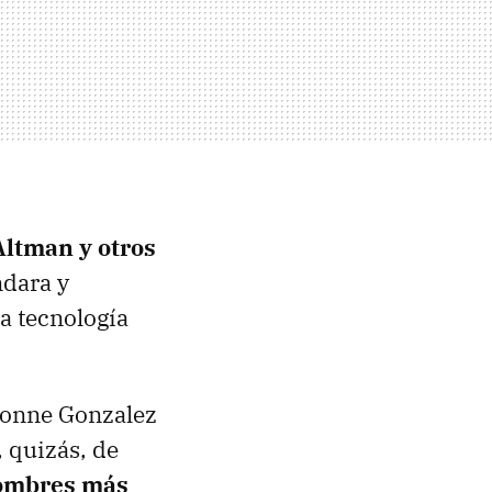
Altman y otros
dara y
na tecnología
Yvonne Gonzalez
, quizás, de
nombres más