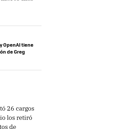
k y OpenAI tiene
ión de Greg
tó 26 cargos
o los retiró
tos de