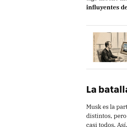
influyentes de
La batall
Musk es la pa
distintos, pero
casi todos. As