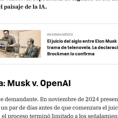
l paisaje de la IA.
EN XATAKA MÉXICO
El juicio del siglo entre Elon Mus
trama de telenovela. La declarac
Brockman lo confirma
a: Musk v. OpenAI
rte demandante. En noviembre de 2024 presen
 un par de días antes de que comenzara el juici
í, el proceso terminó limitado a los señalamien