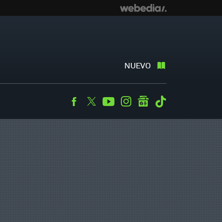
NUEVO
Facebook
Twitter
Youtube
Instagram
googlenews
Tiktok