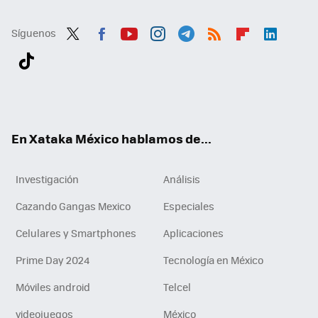
Síguenos
Twit
Fac
You
Inst
Tele
RSS
Flip
Link
ter
ebo
tub
agr
gra
boa
edI
Tikt
ok
e
am
m
rd
n
ok
En Xataka México hablamos de...
Investigación
Análisis
Cazando Gangas Mexico
Especiales
Celulares y Smartphones
Aplicaciones
Prime Day 2024
Tecnología en México
Móviles android
Telcel
videojuegos
México