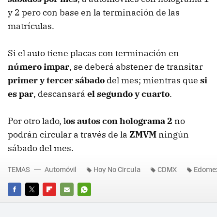
y 2 pero con base en la terminación de las
matrículas.
Si el auto tiene placas con terminación en
número impar
, se deberá abstener de transitar
primer y tercer sábado
del mes; mientras que
si
es par
, descansará
el segundo y cuarto
.
Por otro lado, l
os autos con holograma 2
no
podrán circular a través de la
ZMVM
ningún
sábado del mes.
TEMAS
Automóvil
Hoy No Circula
CDMX
Edome
FACEBOOK
TWITTER
FLIPBOARD
E-
WHATSAPP
MAIL