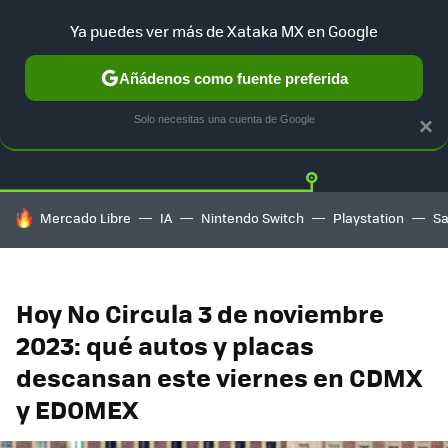
Ya puedes ver más de Xataka MX en Google
Añádenos como fuente preferida
Twitter
Fa
TESLA
UBER
AUTO ELECTRICO
Solo necesitas una cuenta de Google
×
HOY SE HABLA DE
Mercado Libre
IA
Nintendo Switch
Playstation
S
Hoy No Circula 3 de noviembre
2023: qué autos y placas
descansan este viernes en CDMX
y EDOMEX