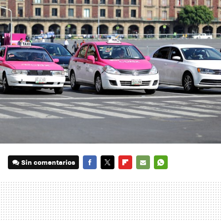
Sin comentarios
FACEBOOK
TWITTER
FLIPBOARD
E-
WHATSAPP
MAIL