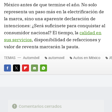
México antes de que termine el año. No solo
representa un paso más en la electrificación de
la marca, sino una aparente declaración de
intenciones: ¿Será suficinete para conquistar al
consumidor nacional? El tiempo, la
calidad en
sus servicios
, disponibilidad de refacciones y
valor de reventa marcarán la pauta.
TEMAS
Automóvil
automovil
Autos en México
J
FACEBOOK
TWITTER
FLIPBOARD
E-
WHATSAPP
MAIL
Comentarios cerrados