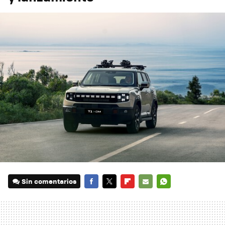
Sin comentarios
FACEBOOK
TWITTER
FLIPBOARD
E-
WHATSAPP
MAIL