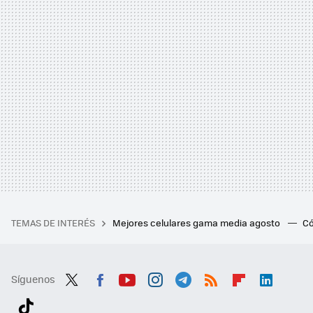
TEMAS DE INTERÉS
Mejores celulares gama media agosto
Có
Síguenos
Twit
Fac
You
Inst
Tele
RSS
Flip
Link