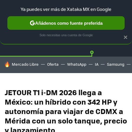
Ya puedes ver más de Xataka MX en Google
Añádenos como fuente preferida
Twitter
Fa
TESLA
UBER
AUTO ELECTRICO
Solo necesitas una cuenta de Google
×
HOY SE HABLA DE
Mercado Libre
Oferta
WhatsApp
IA
Samsung
JETOUR T1 i-DM 2026 llega a
México: un híbrido con 342 HP y
autonomía para viajar de CDMX a
Mérida con un solo tanque, precio
y lanzamiento