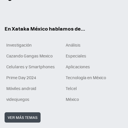
ter
ebo
tub
agr
gra
boa
edI
Tikt
ok
e
am
m
rd
n
ok
En Xataka México hablamos de...
Investigación
Análisis
Cazando Gangas Mexico
Especiales
Celulares y Smartphones
Aplicaciones
Prime Day 2024
Tecnología en México
Móviles android
Telcel
videojuegos
México
VER MÁS TEMAS