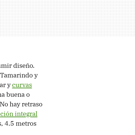
umir diseño.
l Tamarindo y
rar y
curvas
na buena o
No hay retraso
cción integral
s, 4.5 metros