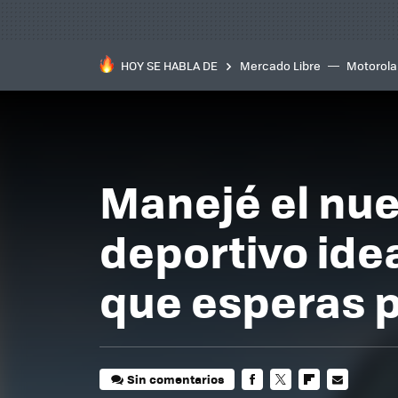
HOY SE HABLA DE
Mercado Libre
Motorola
Manejé el nue
deportivo idea
que esperas p
Sin comentarios