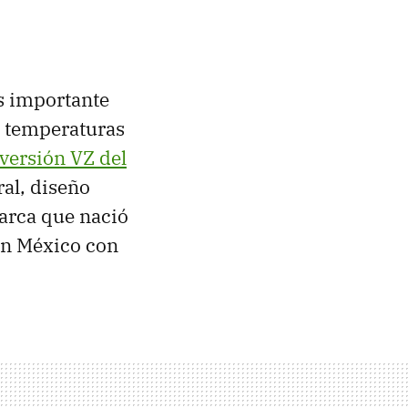
s importante
on temperaturas
versión VZ del
ral, diseño
arca que nació
en México con