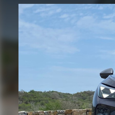
FACEBOOK
TWITTER
FLIPBOARD
E-
MAIL