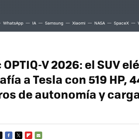
WhatsApp
IA
Samsung
Xiaomi
NASA
SpaceX
 OPTIQ-V 2026: el SUV el
fía a Tesla con 519 HP, 
ros de autonomía y carg