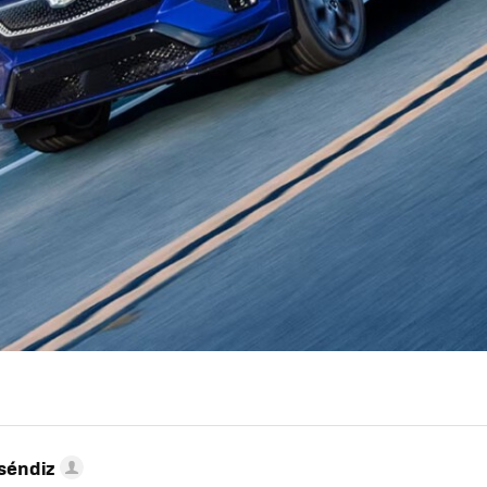
séndiz