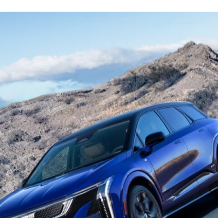
FACEBOOK
TWITTER
FLIPBOARD
E-
MAIL