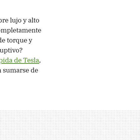
re lujo y alto
completamente
de torque y
ruptivo?
pida de Tesla
,
en sumarse de