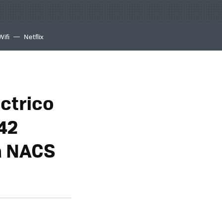
Wifi
Netflix
éctrico
442
a NACS