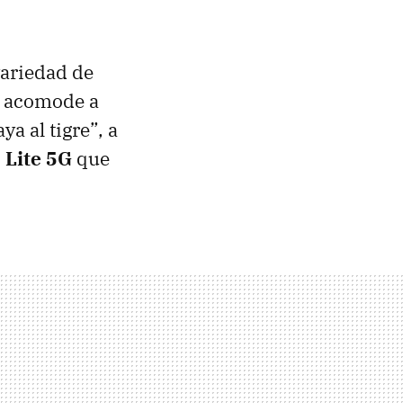
variedad de
e acomode a
a al tigre”, a
 Lite 5G
que