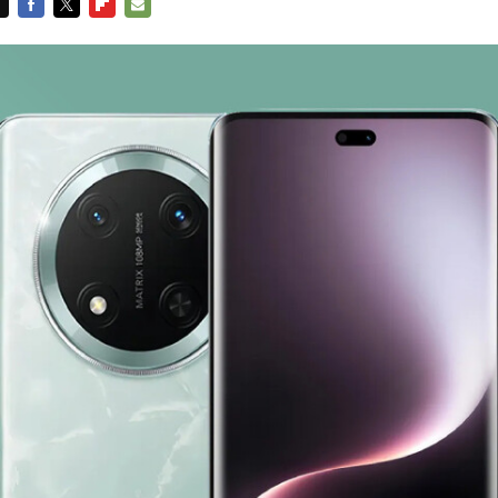
FACEBOOK
TWITTER
FLIPBOARD
E-
MAIL