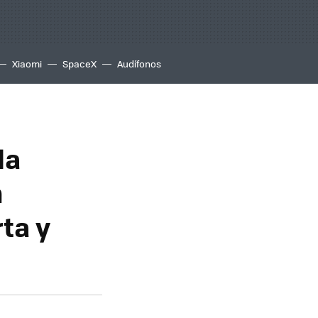
Xiaomi
SpaceX
Audífonos
la
n
ta y