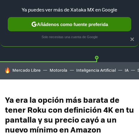
Ya puedes ver más de Xataka MX en Google
Añádenos como fuente preferida
OFERTAS
GUÍA DE COMPRAS
MERCADO LIBRE
AMAZON
Solo necesitas una cuenta de Google
×
HOY SE HABLA DE
Mercado Libre
Motorola
Inteligencia Artificial
IA
Ya era la opción más barata de
tener Roku con definición 4K en tu
pantalla y su precio cayó a un
nuevo mínimo en Amazon