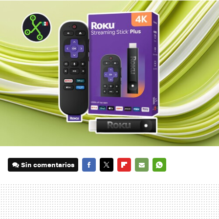
Sin comentarios
FACEBOOK
TWITTER
FLIPBOARD
E-
WHATSAPP
MAIL