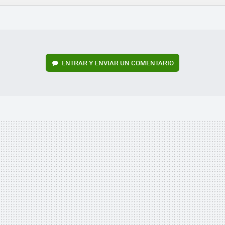
FACEBOOK
TWITTER
FLIPBOARD
E-
WHATSAPP
MAIL
ENTRAR Y ENVIAR UN COMENTARIO