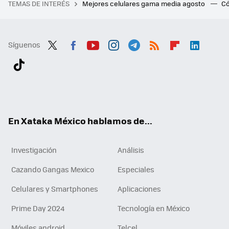
TEMAS DE INTERÉS
Mejores celulares gama media agosto
Có
Síguenos
Twit
Fac
You
Inst
Tele
RSS
Flip
Link
ter
ebo
tub
agr
gra
boa
edI
Tikt
ok
e
am
m
rd
n
ok
En Xataka México hablamos de...
Investigación
Análisis
Cazando Gangas Mexico
Especiales
Celulares y Smartphones
Aplicaciones
Prime Day 2024
Tecnología en México
Móviles android
Telcel