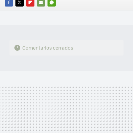
FACEBOOK
TWITTER
FLIPBOARD
E-
WHATSAPP
MAIL
Comentarios cerrados