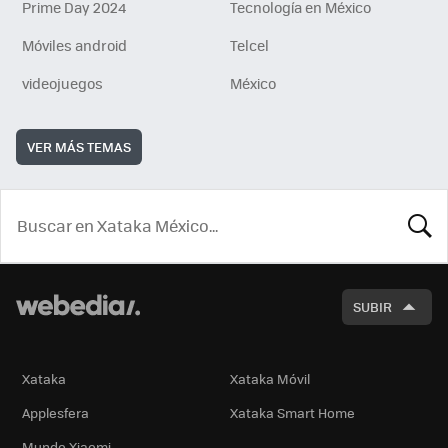
Prime Day 2024
Tecnología en México
Móviles android
Telcel
videojuegos
México
VER MÁS TEMAS
BUSCA
SUBIR
Xataka
Xataka Móvil
Applesfera
Xataka Smart Home
Mundo Xiaomi