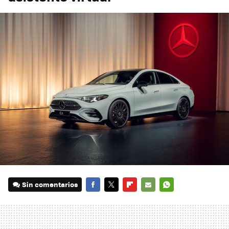
Sin comentarios
FACEBOOK
TWITTER
FLIPBOARD
E-
WHATSAPP
MAIL