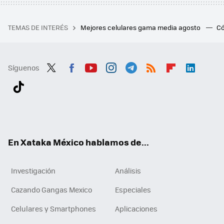
TEMAS DE INTERÉS
Mejores celulares gama media agosto
Có
Síguenos
Twit
Fac
You
Inst
Tele
RSS
Flip
Link
ter
ebo
tub
agr
gra
boa
edI
Tikt
ok
e
am
m
rd
n
ok
En Xataka México hablamos de...
Investigación
Análisis
Cazando Gangas Mexico
Especiales
Celulares y Smartphones
Aplicaciones