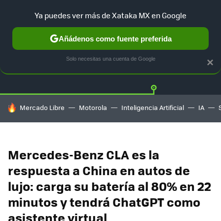
Ya puedes ver más de Xataka MX en Google
Añádenos como fuente preferida
Twitter
Fa
TESLA
UBER
AUTO ELECTRICO
Solo necesitas una cuenta de Google
×
HOY SE HABLA DE
Mercado Libre
Motorola
Inteligencia Artificial
IA
Mercedes-Benz CLA es la
respuesta a China en autos de
lujo: carga su batería al 80% en 22
minutos y tendrá ChatGPT como
asistente virtual