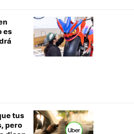
en
o es
ndrá
que tus
, pero