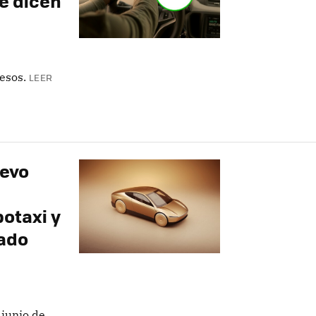
te dicen
esos.
LEER
uevo
e
otaxi y
ado
junio de