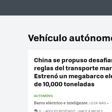
Vehículo autónom
China se propuso desafiar
reglas del transporte mar
Estrenó un megabarco el
de 10,000 toneladas
AUTOMÓVIL
Barco eléctrico e inteligente.
LEER MÁS »
COMENTARIOS
0
ADOLFO RESÉNDIZ
HACE 4 MESES