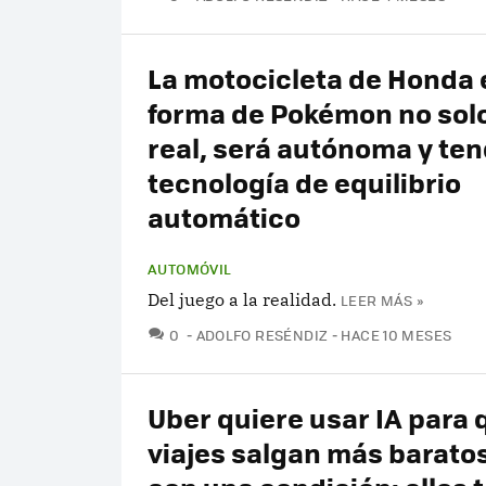
La motocicleta de Honda 
forma de Pokémon no sol
real, será autónoma y te
tecnología de equilibrio
automático
AUTOMÓVIL
Del juego a la realidad.
LEER MÁS »
COMENTARIOS
0
ADOLFO RESÉNDIZ
HACE 10 MESES
Uber quiere usar IA para 
viajes salgan más baratos