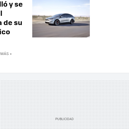
ló y se
l
a de su
ico
 MÁS »