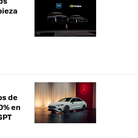
ps
pieza
os de
80% en
GPT