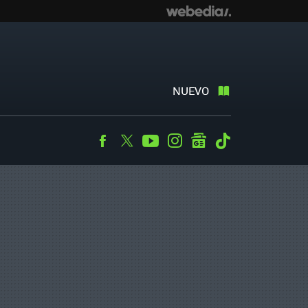
NUEVO
Facebook
Twitter
Youtube
Instagram
googlenews
Tiktok