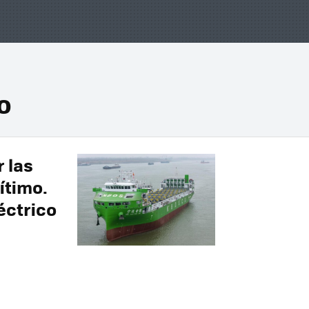
o
 las
ítimo.
éctrico