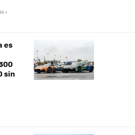
ÁS »
a es
 300
 sin