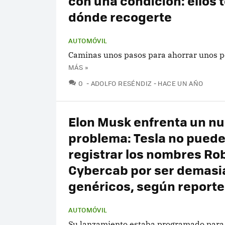
con una condición: ellos 
dónde recogerte
AUTOMÓVIL
Caminas unos pasos para ahorrar unos p
MÁS »
COMENTARIOS
0
ADOLFO RESÉNDIZ
HACE UN AÑO
Elon Musk enfrenta un n
problema: Tesla no pued
registrar los nombres Rob
Cybercab por ser demasi
genéricos, según reporte
AUTOMÓVIL
Su lanzamiento estaba programado para 