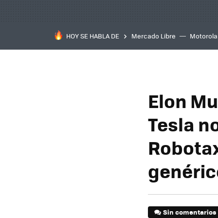
HOY SE HABLA DE
Mercado Libre
Motorola
Elon Mu
Tesla n
Robotax
genéric
Sin comentarios