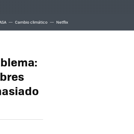
ASA
Cambio climático
Netflix
oblema:
mbres
masiado