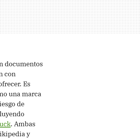
gún documentos
n con
frecer. Es
como una marca
riesgo de
cluyendo
ruck
. Ambas
ikipedia y