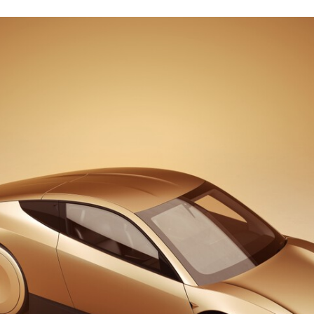
FACEBOOK
TWITTER
FLIPBOARD
E-
MAIL