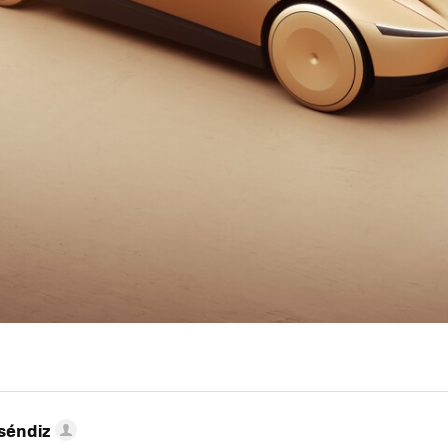
séndiz