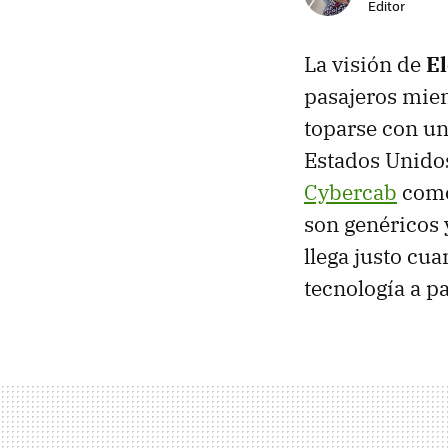
Editor
La visión de
E
pasajeros mien
toparse con un
Estados Unidos
Cybercab
como
son genéricos 
llega justo cu
tecnología a pa