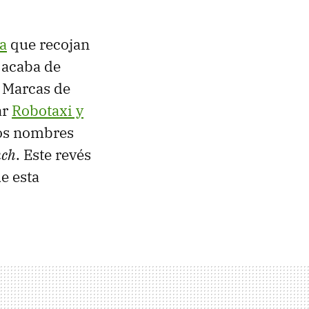
la
que recojan
 acaba de
y Marcas de
ar
Robotaxi y
os nombres
nch
. Este revés
e esta