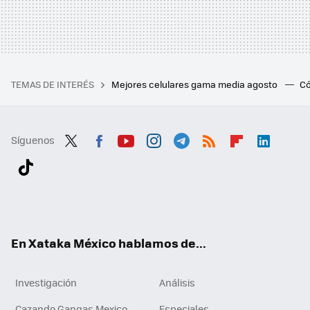
TEMAS DE INTERÉS
Mejores celulares gama media agosto
Có
Síguenos
Twit
Fac
You
Inst
Tele
RSS
Flip
Link
ter
ebo
tub
agr
gra
boa
edI
Tikt
ok
e
am
m
rd
n
ok
En Xataka México hablamos de...
Investigación
Análisis
Cazando Gangas Mexico
Especiales