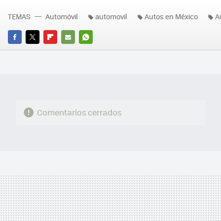
TEMAS
Automóvil
automovil
Autos en México
A
FACEBOOK
TWITTER
FLIPBOARD
E-
WHATSAPP
MAIL
Comentarios cerrados