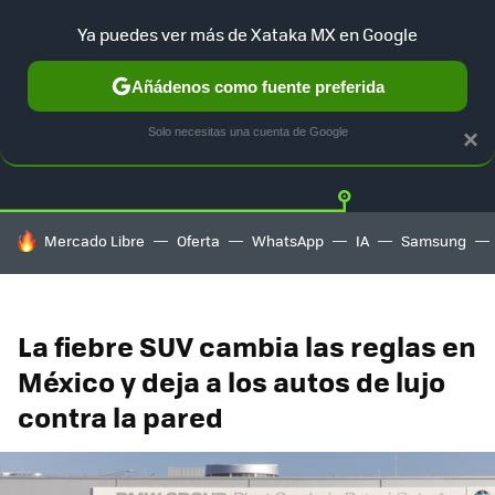
Ya puedes ver más de Xataka MX en Google
Añádenos como fuente preferida
Twitter
Fa
TESLA
UBER
AUTO ELECTRICO
Solo necesitas una cuenta de Google
×
HOY SE HABLA DE
Mercado Libre
Oferta
WhatsApp
IA
Samsung
La fiebre SUV cambia las reglas en
México y deja a los autos de lujo
contra la pared