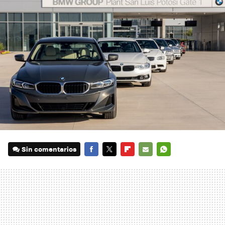
Sin comentarios
FACEBOOK
TWITTER
FLIPBOARD
E-
WHATSAPP
MAIL