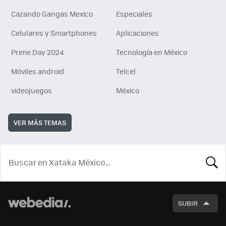
Cazando Gangas Mexico
Especiales
Celulares y Smartphones
Aplicaciones
Prime Day 2024
Tecnología en México
Móviles android
Telcel
videojuegos
México
VER MÁS TEMAS
BUSCA
SUBIR