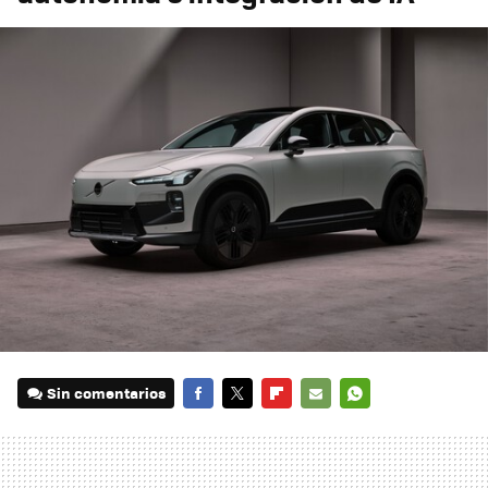
Sin comentarios
FACEBOOK
TWITTER
FLIPBOARD
E-
WHATSAPP
MAIL