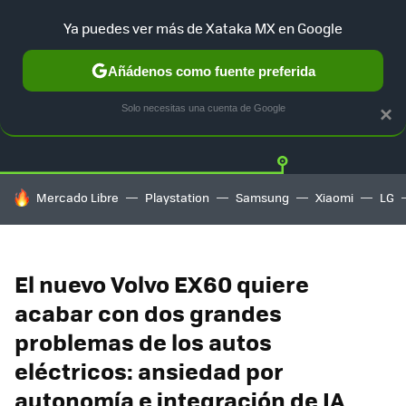
Ya puedes ver más de Xataka MX en Google
Añádenos como fuente preferida
Twitter
Fa
TESLA
UBER
AUTO ELECTRICO
Solo necesitas una cuenta de Google
×
HOY SE HABLA DE
Mercado Libre
Playstation
Samsung
Xiaomi
LG
El nuevo Volvo EX60 quiere
acabar con dos grandes
problemas de los autos
eléctricos: ansiedad por
autonomía e integración de IA