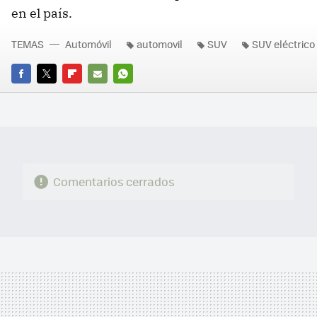
en el país.
TEMAS
Automóvil
automovil
SUV
SUV eléctrico
FACEBOOK
TWITTER
FLIPBOARD
E-
WHATSAPP
MAIL
Comentarios cerrados