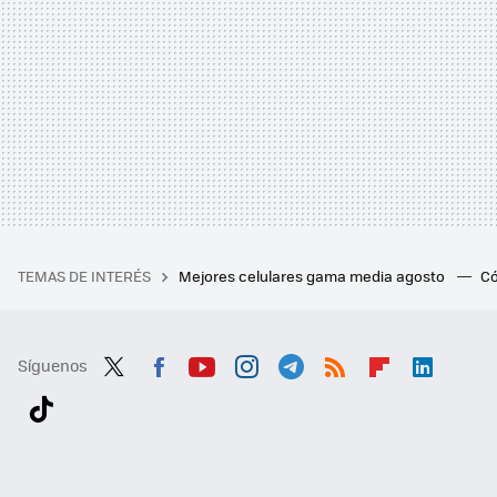
TEMAS DE INTERÉS
Mejores celulares gama media agosto
Có
Síguenos
Twit
Fac
You
Inst
Tele
RSS
Flip
Link
ter
ebo
tub
agr
gra
boa
edI
Tikt
ok
e
am
m
rd
n
ok