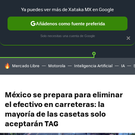
Ya puedes ver más de Xataka MX en Google
Añádenos como fuente preferida
Twitter
Fa
TESLA
UBER
AUTO ELECTRICO
Solo necesitas una cuenta de Google
×
HOY SE HABLA DE
Mercado Libre
Motorola
Inteligencia Artificial
IA
México se prepara para eliminar
el efectivo en carreteras: la
mayoría de las casetas solo
aceptarán TAG