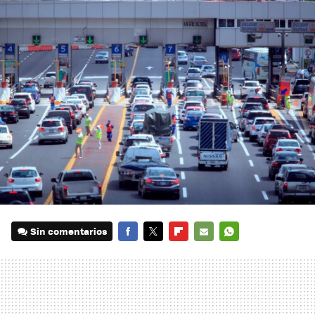
Sin comentarios
FACEBOOK
TWITTER
FLIPBOARD
E-
WHATSAPP
MAIL