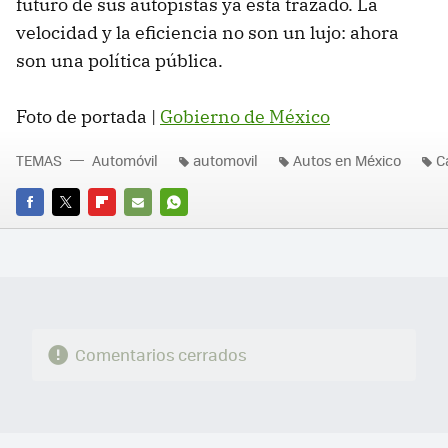
futuro de sus autopistas ya está trazado. La
velocidad y la eficiencia no son un lujo: ahora
son una política pública.
Foto de portada |
Gobierno de México
TEMAS
Automóvil
automovil
Autos en México
C
FACEBOOK
TWITTER
FLIPBOARD
E-
WHATSAPP
MAIL
Comentarios cerrados