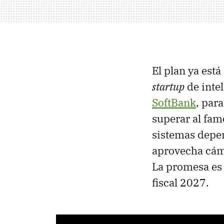
El plan ya est
startup
de intel
SoftBank
, par
superar al fa
sistemas depen
aprovecha cám
La promesa es 
fiscal 2027.