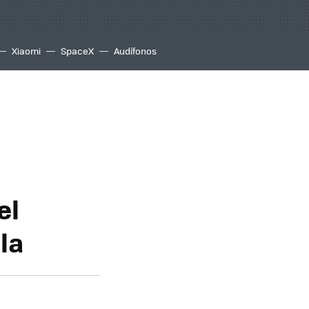
Xiaomi
SpaceX
Audífonos
el
la