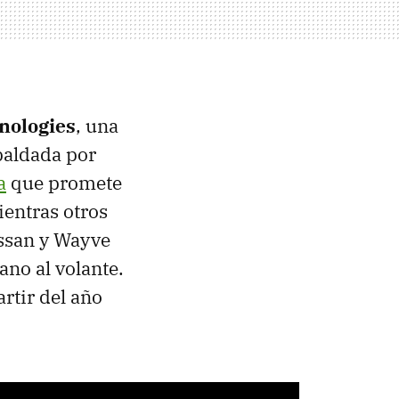
nologies
, una
spaldada por
a
que promete
ientras otros
issan y Wayve
no al volante.
rtir del año