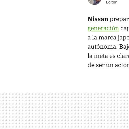
Editor
Nissan
prepar
generación
cap
a la marca jap
autónoma. Bajo
la meta es clar
de ser un acto