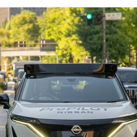
FACEBOOK
TWITTER
FLIPBOARD
E-
MAIL