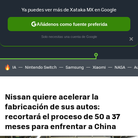
Ya puedes ver más de Xataka MX en Google
Añádenos como fuente preferida
Twitter
Fa
TESLA
UBER
AUTO ELECTRICO
Solo necesitas una cuenta de Google
×
HOY SE HABLA DE
IA
Nintendo Switch
Samsung
Xiaomi
NASA
A
Nissan quiere acelerar la
fabricación de sus autos:
recortará el proceso de 50 a 37
meses para enfrentar a China