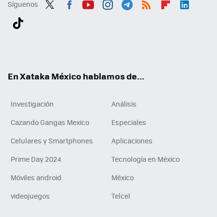
Síguenos
Twit
Fac
You
Inst
Tele
RSS
Flip
Link
ter
ebo
tub
agr
gra
boa
edI
Tikt
ok
e
am
m
rd
n
ok
En Xataka México hablamos de...
Investigación
Análisis
Cazando Gangas Mexico
Especiales
Celulares y Smartphones
Aplicaciones
Prime Day 2024
Tecnología en México
Móviles android
México
videojuegos
Telcel