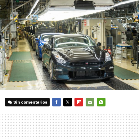
Sin comentarios
FACEBOOK
TWITTER
FLIPBOARD
E-
WHATSAPP
MAIL