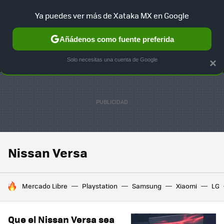
Ya puedes ver más de Xataka MX en Google
MENÚ
NUEVO
Añádenos como fuente preferida
SELECCIÓN
GAMING
HOME
AUTO
TERRITORIO SAM
Solo necesitas una cuenta de Google
×
Nissan Versa
HOY SE HABLA DE
Mercado Libre
Playstation
Samsung
Xiaomi
LG
Que el Nissan Versa sea