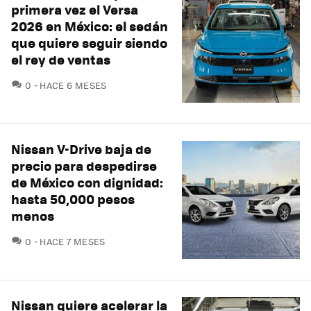
primera vez el Versa
2026 en México: el sedán
que quiere seguir siendo
el rey de ventas
COMENTARIOS
0
HACE 6 MESES
Nissan V-Drive baja de
precio para despedirse
de México con dignidad:
hasta 50,000 pesos
menos
COMENTARIOS
0
HACE 7 MESES
Nissan quiere acelerar la