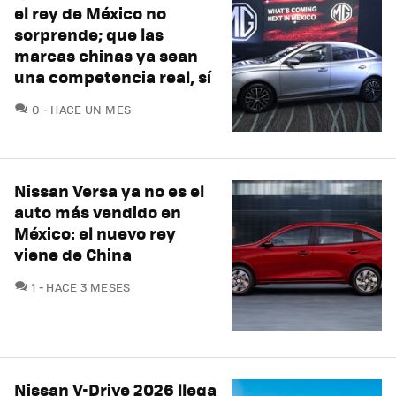
el rey de México no
sorprende; que las
marcas chinas ya sean
una competencia real, sí
COMENTARIOS
0
HACE UN MES
Nissan Versa ya no es el
auto más vendido en
México: el nuevo rey
viene de China
COMENTARIOS
1
HACE 3 MESES
Nissan V-Drive 2026 llega