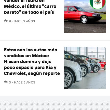
vender el Tsuru en
México, el último "carro
barato" de todo el país
COMENTARIOS
9
HACE 2 AÑOS
Estos son los autos más
vendidos en México:
Nissan domina y deja
poco espacio para Kia y
Chevrolet, según reporte
COMENTARIOS
0
HACE 3 AÑOS