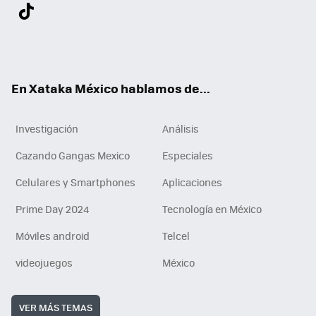
Twit
Fac
You
Inst
Tele
RSS
Flip
Link
ter
ebo
tub
agr
gra
boa
edI
Tikt
ok
e
am
m
rd
n
ok
En Xataka México hablamos de...
Investigación
Análisis
Cazando Gangas Mexico
Especiales
Celulares y Smartphones
Aplicaciones
Prime Day 2024
Tecnología en México
Móviles android
Telcel
videojuegos
México
VER MÁS TEMAS