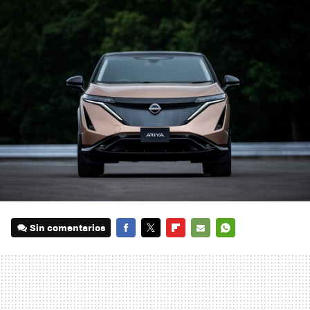
Sin comentarios
FACEBOOK
TWITTER
FLIPBOARD
E-
WHATSAPP
MAIL