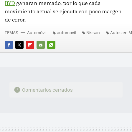
BYD
ganaran mercado, por lo que cada
movimiento actual se ejecuta con poco margen
de error.
TEMAS
Automóvil
automovil
Nissan
Autos en M
FACEBOOK
TWITTER
FLIPBOARD
E-
WHATSAPP
MAIL
Comentarios cerrados