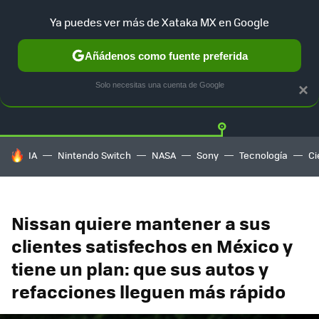
Ya puedes ver más de Xataka MX en Google
Añádenos como fuente preferida
Twitter
Fa
TESLA
UBER
AUTO ELECTRICO
Solo necesitas una cuenta de Google
×
HOY SE HABLA DE
IA
Nintendo Switch
NASA
Sony
Tecnología
Ci
Nissan quiere mantener a sus
clientes satisfechos en México y
tiene un plan: que sus autos y
refacciones lleguen más rápido