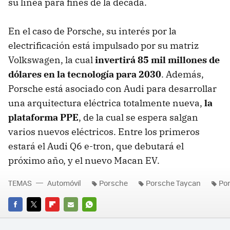
su línea para fines de la década.
En el caso de Porsche, su interés por la
electrificación está impulsado por su matriz
Volkswagen, la cual
invertirá 85 mil millones de
dólares en la tecnología para 2030
. Además,
Porsche está asociado con Audi para desarrollar
una arquitectura eléctrica totalmente nueva,
la
plataforma PPE
, de la cual se espera salgan
varios nuevos eléctricos. Entre los primeros
estará el Audi Q6 e-tron, que debutará el
próximo año, y el nuevo Macan EV.
TEMAS
Automóvil
Porsche
Porsche Taycan
Po
FACEBOOK
TWITTER
FLIPBOARD
E-
WHATSAPP