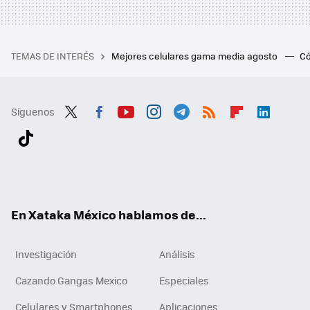
TEMAS DE INTERÉS
Mejores celulares gama media agosto
Có
Síguenos
Twit
Fac
You
Inst
Tele
RSS
Flip
Link
ter
ebo
tub
agr
gra
boa
edI
Tikt
ok
e
am
m
rd
n
ok
En Xataka México hablamos de...
Investigación
Análisis
Cazando Gangas Mexico
Especiales
Celulares y Smartphones
Aplicaciones