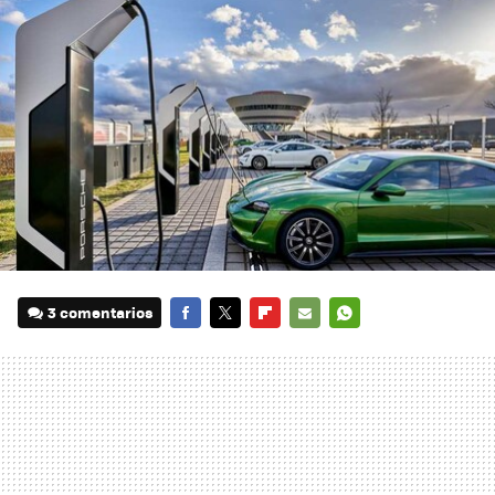
3 comentarios
FACEBOOK
TWITTER
FLIPBOARD
E-
WHATSAPP
MAIL