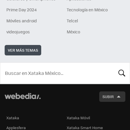
Prime Day 2024
Tecnología en México
Móviles android
Telcel
videojuegos
México
VER MÁS TEMAS
BUSCA
SUBIR
Xataka
Xataka Móvil
Applesfera
Xataka Smart Home