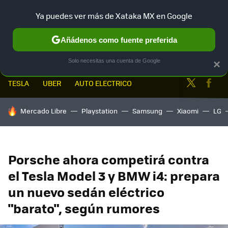
Ya puedes ver más de Xataka MX en Google
MENÚ
NUEVO
Añádenos como fuente preferida
Solo necesitas una cuenta de Google
×
Twitter
Fa
TESLA
UBER
AUTO ELECTRICO
HOY SE HABLA DE
Mercado Libre
Playstation
Samsung
Xiaomi
LG
Porsche ahora competirá contra
el Tesla Model 3 y BMW i4: prepara
un nuevo sedán eléctrico
"barato", según rumores