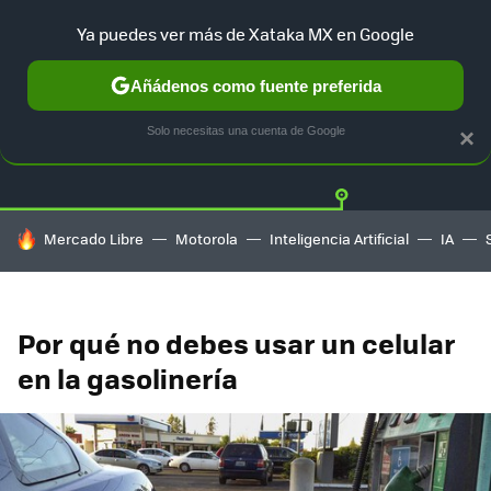
Ya puedes ver más de Xataka MX en Google
Añádenos como fuente preferida
Twitter
Fa
TESLA
UBER
AUTO ELECTRICO
Solo necesitas una cuenta de Google
×
HOY SE HABLA DE
Mercado Libre
Motorola
Inteligencia Artificial
IA
Por qué no debes usar un celular
en la gasolinería