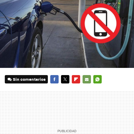
Sin comentarios
FACEBOOK
TWITTER
FLIPBOARD
E-
WHATSAPP
MAIL