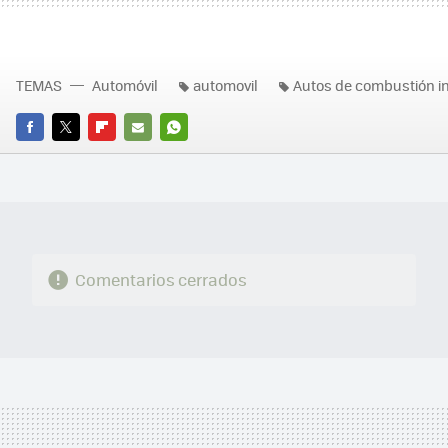
TEMAS
Automóvil
automovil
Autos de combustión i
FACEBOOK
TWITTER
FLIPBOARD
E-
WHATSAPP
MAIL
Comentarios cerrados