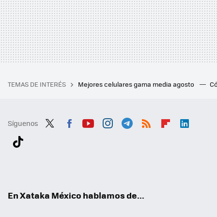
TEMAS DE INTERÉS
Mejores celulares gama media agosto
Có
Síguenos
Twit
Fac
You
Inst
Tele
RSS
Flip
Link
ter
ebo
tub
agr
gra
boa
edI
Tikt
ok
e
am
m
rd
n
ok
En Xataka México hablamos de...