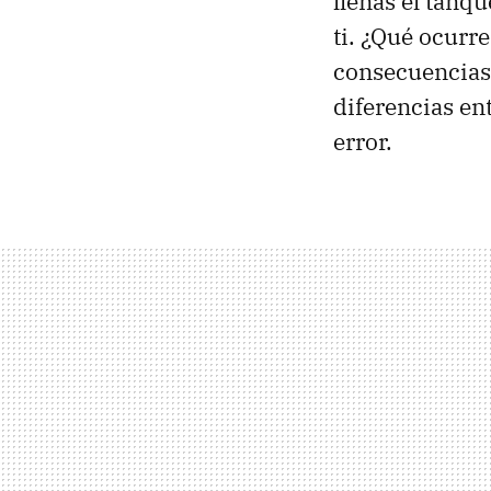
llenas el tanq
ti. ¿Qué ocurr
consecuencias 
diferencias en
error.