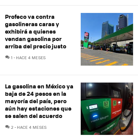
Profeco va contra
gasolineras caras y
exhibirá a quienes
vendan gasolina por
arriba del precio justo
COMENTARIOS
1
HACE 4 MESES
La gasolina en México ya
baja de 24 pesos en la
mayoría del país, pero
aún hay estaciones que
se salen del acuerdo
COMENTARIOS
2
HACE 4 MESES