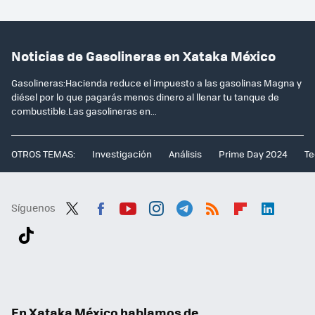
Noticias de Gasolineras en Xataka México
Gasolineras:Hacienda reduce el impuesto a las gasolinas Magna y
diésel por lo que pagarás menos dinero al llenar tu tanque de
combustible.Las gasolineras en...
OTROS TEMAS:
Investigación
Análisis
Prime Day 2024
Te
Síguenos
Twit
Fac
You
Inst
Tele
RSS
Flip
Link
ter
ebo
tub
agr
gra
boa
edI
Tikt
ok
e
am
m
rd
n
ok
En Xataka México hablamos de...