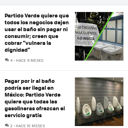
Partido Verde quiere que
todos los negocios dejen
usar el baño sin pagar ni
consumir; creen que
cobrar "vulnera la
dignidad"
COMENTARIOS
4
HACE 9 MESES
Pagar por ir al baño
podría ser ilegal en
México: Partido Verde
quiere que todas las
gasolineras ofrezcan el
servicio gratis
COMENTARIOS
2
HACE 10 MESES