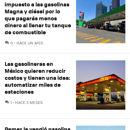
impuesto a las gasolinas
Magna y diésel por lo
que pagarás menos
dinero al llenar tu tanque
de combustible
COMENTARIOS
0
HACE UN MES
Las gasolineras en
México quieren reducir
costos y tienen una idea:
automatizar miles de
estaciones
COMENTARIOS
1
HACE 3 MESES
Pemex le vendió gasolina