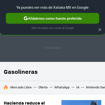
Ya puedes ver más de Xataka MX en Google
SELECCIÓN
GAMING
HOME
AUTO
TERRITORIO SAM
Añádenos como fuente preferida
Solo necesitas una cuenta de Google
×
Gasolineras
HOY SE HABLA DE
Mercado Libre
Oferta
WhatsApp
IA
Nintendo Sw
Hacienda reduce el