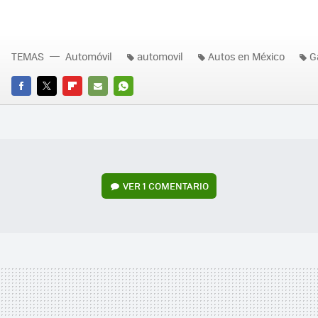
TEMAS
Automóvil
automovil
Autos en México
G
FACEBOOK
TWITTER
FLIPBOARD
E-
WHATSAPP
MAIL
VER
1 COMENTARIO