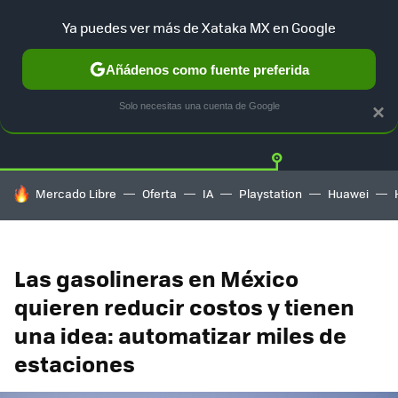
Ya puedes ver más de Xataka MX en Google
Añádenos como fuente preferida
Twitter
Fa
TESLA
UBER
AUTO ELECTRICO
Solo necesitas una cuenta de Google
×
HOY SE HABLA DE
Mercado Libre
Oferta
IA
Playstation
Huawei
Las gasolineras en México
quieren reducir costos y tienen
una idea: automatizar miles de
estaciones