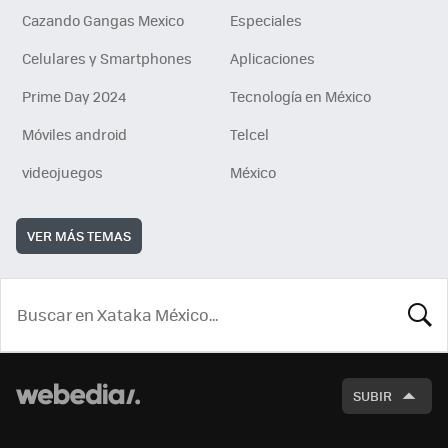
Cazando Gangas Mexico
Especiales
Celulares y Smartphones
Aplicaciones
Prime Day 2024
Tecnología en México
Móviles android
Telcel
videojuegos
México
VER MÁS TEMAS
BUSCA
SUBIR