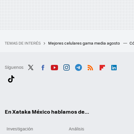
TEMAS DE INTERÉS
Mejores celulares gama media agosto
Có
Síguenos
Twit
Fac
You
Inst
Tele
RSS
Flip
Link
ter
ebo
tub
agr
gra
boa
edI
Tikt
ok
e
am
m
rd
n
ok
En Xataka México hablamos de...
Investigación
Análisis