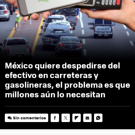
México quiere despedirse del
efectivo en carreteras y
gasolineras, el problema es que
millones aún lo necesitan
Sin comentarios
FACEBOOK
TWITTER
FLIPBOARD
E-
WHATSAPP
MAIL