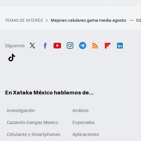
TEMAS DE INTERÉS
Mejores celulares gama media agosto
Có
Síguenos
Twit
Fac
You
Inst
Tele
RSS
Flip
Link
ter
ebo
tub
agr
gra
boa
edI
Tikt
ok
e
am
m
rd
n
ok
En Xataka México hablamos de...
Investigación
Análisis
Cazando Gangas Mexico
Especiales
Celulares y Smartphones
Aplicaciones