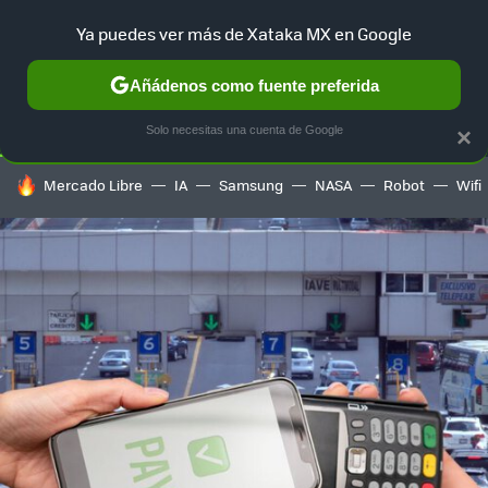
Ya puedes ver más de Xataka MX en Google
SELECCIÓN
GAMING
HOME
AUTO
TERRITORIO SAM
Añádenos como fuente preferida
Solo necesitas una cuenta de Google
×
HOY SE HABLA DE
Mercado Libre
IA
Samsung
NASA
Robot
Wifi