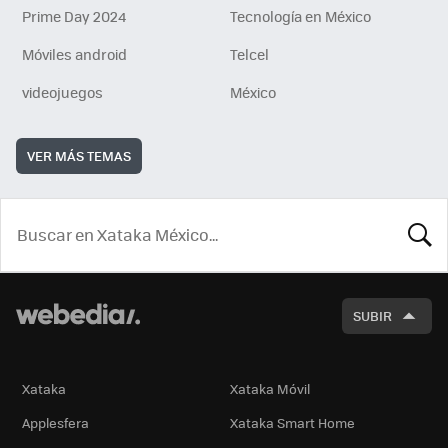
Prime Day 2024
Tecnología en México
Móviles android
Telcel
videojuegos
México
VER MÁS TEMAS
BUSCA
SUBIR
Xataka
Xataka Móvil
Applesfera
Xataka Smart Home