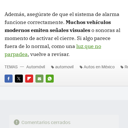
Además, asegúrate de que el sistema de alarma
funcione correctamente.
Muchos vehículos
modernos emiten señales visuales
o sonoras al
momento de activar el cierre. Si algo parece
fuera de lo normal, como una
luz que no
parpadea
, vuelve a revisar.
TEMAS
Automóvil
automovil
Autos en México
R
FACEBOOK
TWITTER
FLIPBOARD
E-
WHATSAPP
MAIL
Comentarios cerrados