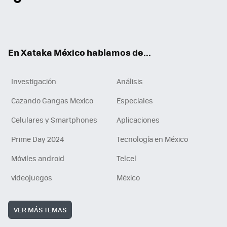
ter
ebo
tub
agr
gra
boa
edI
Tikt
ok
e
am
m
rd
n
ok
En Xataka México hablamos de...
Investigación
Análisis
Cazando Gangas Mexico
Especiales
Celulares y Smartphones
Aplicaciones
Prime Day 2024
Tecnología en México
Móviles android
Telcel
videojuegos
México
VER MÁS TEMAS