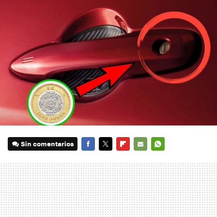
Sin comentarios
FACEBOOK
TWITTER
FLIPBOARD
E-
WHATSAPP
MAIL