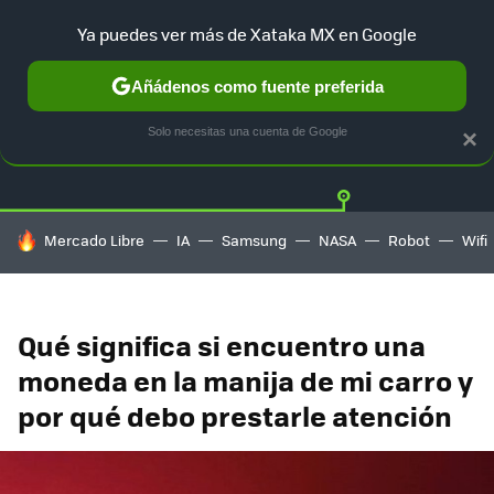
Ya puedes ver más de Xataka MX en Google
Añádenos como fuente preferida
Twitter
Fa
TESLA
UBER
AUTO ELECTRICO
Solo necesitas una cuenta de Google
×
HOY SE HABLA DE
Mercado Libre
IA
Samsung
NASA
Robot
Wifi
Qué significa si encuentro una
moneda en la manija de mi carro y
por qué debo prestarle atención