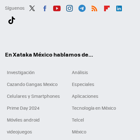
Síguenos
Twit
Fac
You
Inst
Tele
RSS
Flip
Link
ter
ebo
tub
agr
gra
boa
edI
Tikt
ok
e
am
m
rd
n
ok
En Xataka México hablamos de...
Investigación
Análisis
Cazando Gangas Mexico
Especiales
Celulares y Smartphones
Aplicaciones
Prime Day 2024
Tecnología en México
Móviles android
Telcel
videojuegos
México