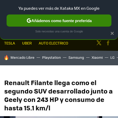
Ya puedes ver más de Xataka MX en Google
MENÚ
NUEVO
Añádenos como fuente preferida
Solo necesitas una cuenta de Google
×
Twitter
Fa
TESLA
UBER
AUTO ELECTRICO
HOY SE HABLA DE
Mercado Libre
Playstation
Samsung
Xiaomi
LG
Renault Filante llega como el
segundo SUV desarrollado junto a
Geely con 243 HP y consumo de
hasta 15.1 km/l