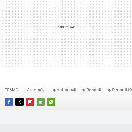
TEMAS
Automóvil
automovil
Renault
Renault K
FACEBOOK
TWITTER
FLIPBOARD
E-
WHATSAPP
MAIL