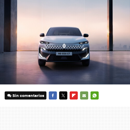
Sin comentarios
FACEBOOK
TWITTER
FLIPBOARD
E-
WHATSAPP
MAIL