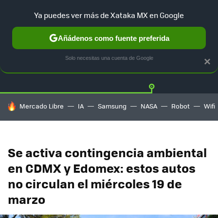
Ya puedes ver más de Xataka MX en Google
Añádenos como fuente preferida
Twitter
Fa
TESLA
UBER
AUTO ELECTRICO
Solo necesitas una cuenta de Google
×
HOY SE HABLA DE
Mercado Libre
IA
Samsung
NASA
Robot
Wifi
Se activa contingencia ambiental
en CDMX y Edomex: estos autos
no circulan el miércoles 19 de
marzo