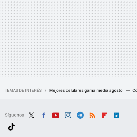
TEMAS DE INTERÉS
Mejores celulares gama media agosto
Có
Síguenos
Twit
Fac
You
Inst
Tele
RSS
Flip
Link
ter
ebo
tub
agr
gra
boa
edI
Tikt