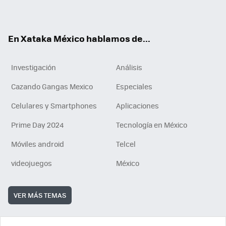
ok
e
am
m
rd
n
ok
En Xataka México hablamos de...
Investigación
Análisis
Cazando Gangas Mexico
Especiales
Celulares y Smartphones
Aplicaciones
Prime Day 2024
Tecnología en México
Móviles android
Telcel
videojuegos
México
VER MÁS TEMAS