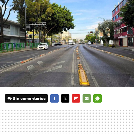
Sin comentarios
FACEBOOK
TWITTER
FLIPBOARD
E-
WHATSAPP
MAIL