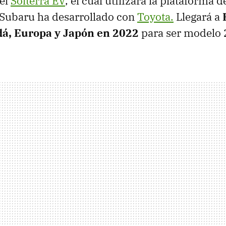
 el
Solterra EV
, el cual utilizará la plataforma 
 Subaru ha desarrollado con
Toyota.
Llegará a
á, Europa y Japón en 2022
para ser modelo 