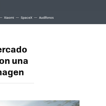
Xiaomi
SpaceX
Audífonos
mercado
con una
imagen