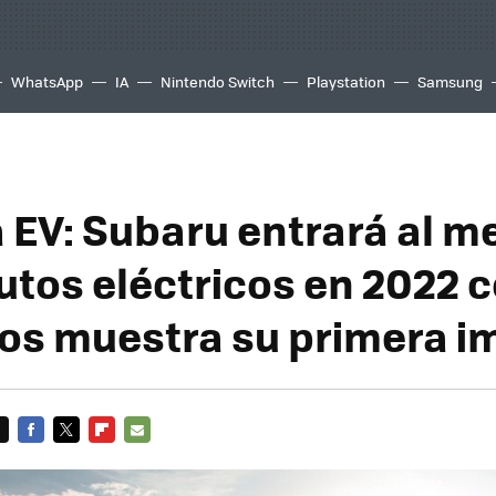
WhatsApp
IA
Nintendo Switch
Playstation
Samsung
a EV: Subaru entrará al 
autos eléctricos en 2022 
nos muestra su primera 
FACEBOOK
TWITTER
FLIPBOARD
E-
MAIL