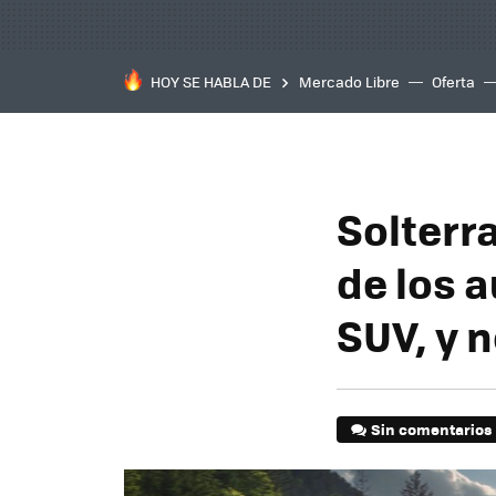
HOY SE HABLA DE
Mercado Libre
Oferta
Solterr
de los 
SUV, y 
Sin comentarios