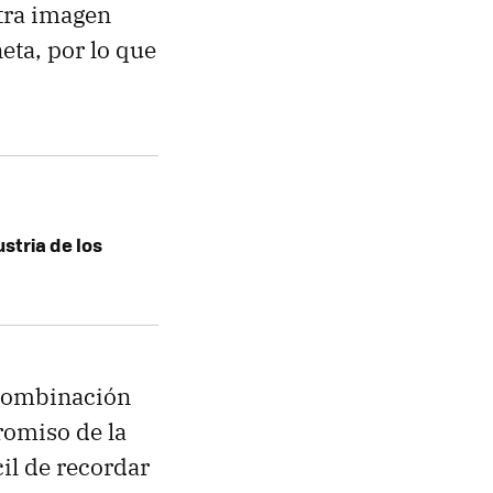
otra imagen
eta, por lo que
stria de los
 combinación
romiso de la
cil de recordar