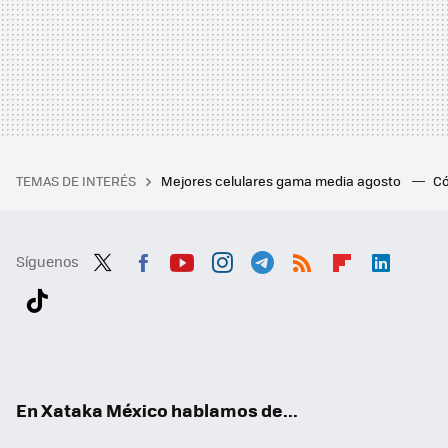
TEMAS DE INTERÉS
Mejores celulares gama media agosto
Có
Síguenos
Twit
Fac
You
Inst
Tele
RSS
Flip
Link
ter
ebo
tub
agr
gra
boa
edI
Tikt
ok
e
am
m
rd
n
ok
En Xataka México hablamos de...