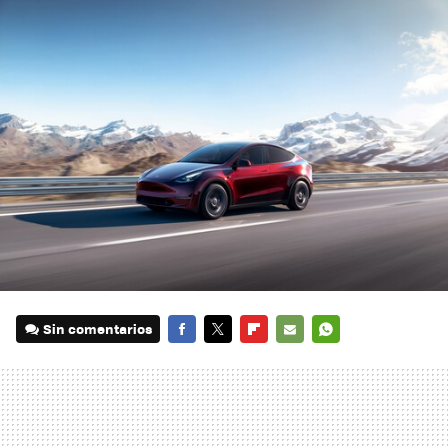
Sin comentarios
FACEBOOK
TWITTER
FLIPBOARD
E-
WHATSAPP
MAIL