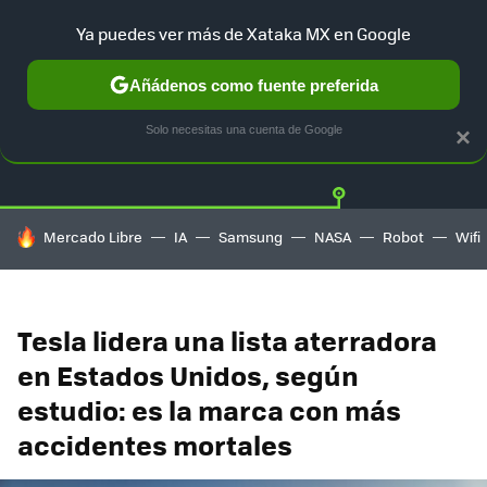
Ya puedes ver más de Xataka MX en Google
Añádenos como fuente preferida
Twitter
Fa
TESLA
UBER
AUTO ELECTRICO
Solo necesitas una cuenta de Google
×
HOY SE HABLA DE
Mercado Libre
IA
Samsung
NASA
Robot
Wifi
Tesla lidera una lista aterradora
en Estados Unidos, según
estudio: es la marca con más
accidentes mortales