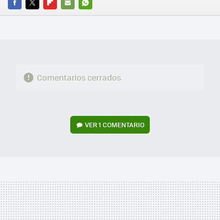
FACEBOOK
TWITTER
FLIPBOARD
E-
WHATSAPP
MAIL
Comentarios cerrados
VER
1 COMENTARIO