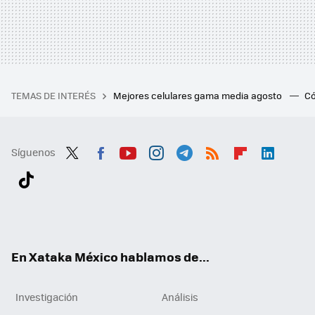
TEMAS DE INTERÉS
Mejores celulares gama media agosto
Có
Síguenos
Twit
Fac
You
Inst
Tele
RSS
Flip
Link
ter
ebo
tub
agr
gra
boa
edI
Tikt
ok
e
am
m
rd
n
ok
En Xataka México hablamos de...
Investigación
Análisis