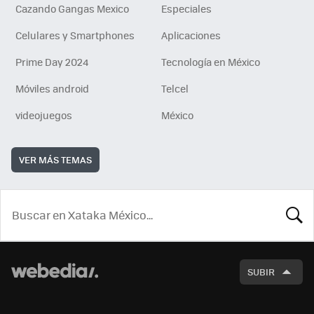
Cazando Gangas Mexico
Especiales
Celulares y Smartphones
Aplicaciones
Prime Day 2024
Tecnología en México
Móviles android
Telcel
videojuegos
México
VER MÁS TEMAS
BUSCA
SUBIR