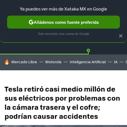
Ya puedes ver más de Xataka MX en Google
Añádenos como fuente preferida
Twitter
Fa
TESLA
UBER
AUTO ELECTRICO
Solo necesitas una cuenta de Google
×
HOY SE HABLA DE
Mercado Libre
Motorola
Inteligencia Artificial
IA
Tesla retiró casi medio millón de
sus eléctricos por problemas con
la cámara trasera y el cofre;
podrían causar accidentes