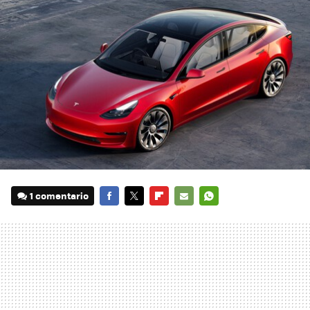
1 comentario
FACEBOOK
TWITTER
FLIPBOARD
E-
WHATSAPP
MAIL