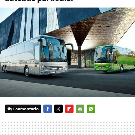
1 comentario
FACEBOOK
TWITTER
FLIPBOARD
E-
WHATSAPP
MAIL