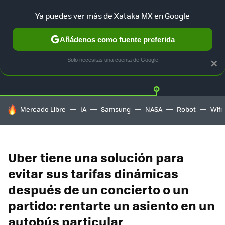
Ya puedes ver más de Xataka MX en Google
Añádenos como fuente preferida
Twitter
Fa
TESLA
UBER
AUTO ELECTRICO
Solo necesitas una cuenta de Google
×
HOY SE HABLA DE
Mercado Libre
IA
Samsung
NASA
Robot
Wifi
Uber tiene una solución para
evitar sus tarifas dinámicas
después de un concierto o un
partido: rentarte un asiento en un
autobús particular