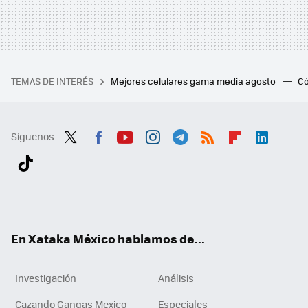
TEMAS DE INTERÉS
Mejores celulares gama media agosto
Có
Síguenos
Twit
Fac
You
Inst
Tele
RSS
Flip
Link
ter
ebo
tub
agr
gra
boa
edI
Tikt
ok
e
am
m
rd
n
ok
En Xataka México hablamos de...
Investigación
Análisis
Cazando Gangas Mexico
Especiales