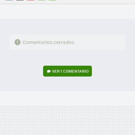
FACEBOOK
TWITTER
FLIPBOARD
E-
WHATSAPP
MAIL
Comentarios cerrados
VER
1 COMENTARIO