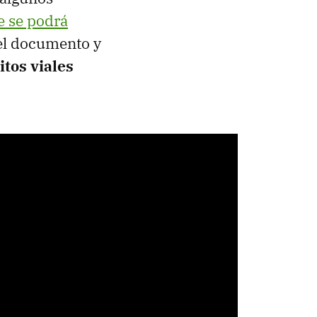
 se podrá
del documento y
itos viales