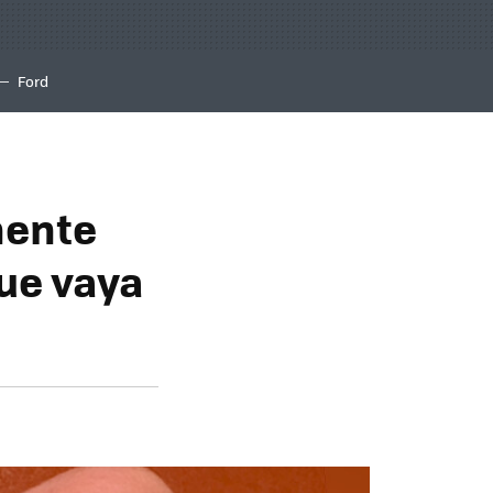
Ford
nente
que vaya