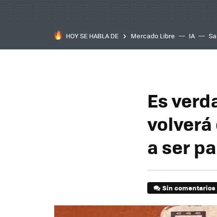
HOY SE HABLA DE
Mercado Libre
IA
Sa
Es verd
volverá
a ser p
Sin comentarios