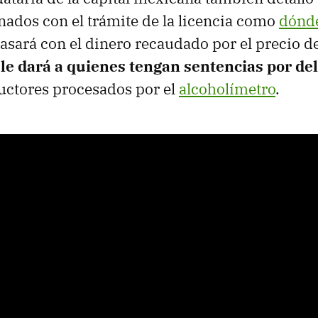
nados con el trámite de la licencia como
dónde
pasará con el dinero recaudado por el precio 
 le dará a quienes tengan sentencias por del
ctores procesados por el
alcoholímetro
.