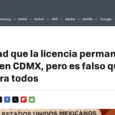
msung
NASA
Robot
Wifi
Adobe
Netflix
Google
ad que la licencia perma
 en CDMX, pero es falso 
ara todos
FACEBOOK
TWITTER
FLIPBOARD
E-
MAIL